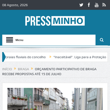
08 Agosto, 2026
Menu
aias fluviais do concelho
“Inaceitável”. Liga para a Proteção da Na
 de trânsito no IC2 em Alcobaça
Igreja do Castelo de Cerveira asseg
INÍCIO
BRAGA
ORÇAMENTO PARTICIPATIVO DE BRAGA
RECEBE PROPOSTAS ATÉ 15 DE JULHO