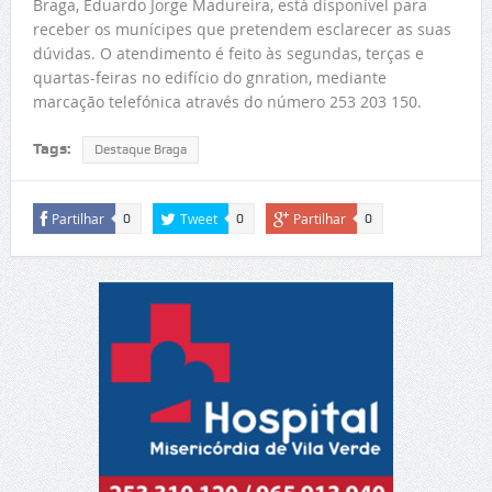
Braga, Eduardo Jorge Madureira, está disponível para
receber os munícipes que pretendem esclarecer as suas
dúvidas. O atendimento é feito às segundas, terças e
quartas-feiras no edifício do gnration, mediante
marcação telefónica através do número 253 203 150.
Tags:
Destaque Braga
Partilhar
Tweet
Partilhar
0
0
0