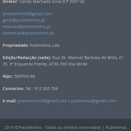
Diretor:
Carlos Machado Silva (CP 2037-A)
pressminho5@gmail.com
geral@pressminho.pt
redacao@pressminho.pt
comercial@pressminho.pt
Propriedade:
Publineiva, Lda
Edição/Redacção (sede):
Rua Dr. Manuel Barbosa de Brito, nº
35, 3º Esquerdo Frente, 4730-769 Vila Verde
Nipc:
509704166
Contactos:
Tel.: 912 305 709
E-mail:
pressminho5@gmail.com
/
publineiva@gmail.com
2019 ©PressMinho - Todos os direitos reservados | Publineiva,