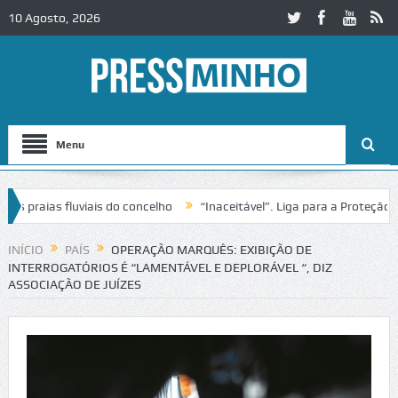
10 Agosto, 2026
Menu
raias fluviais do concelho
“Inaceitável”. Liga para a Proteção da N
o de trânsito no IC2 em Alcobaça
Igreja do Castelo de Cerveira asse
INÍCIO
PAÍS
OPERAÇÃO MARQUÊS: EXIBIÇÃO DE
INTERROGATÓRIOS É “LAMENTÁVEL E DEPLORÁVEL “, DIZ
ASSOCIAÇÃO DE JUÍZES