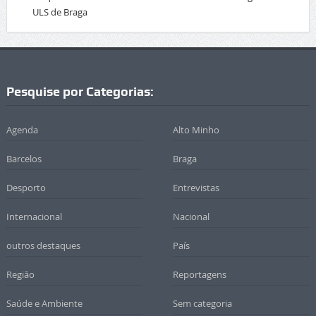
ULS de Braga
Pesquise por Categorias:
Agenda
Alto Minho
Barcelos
Braga
Desporto
Entrevistas
Internacional
Nacional
outros destaques
País
Região
Reportagens
Saúde e Ambiente
Sem categoria