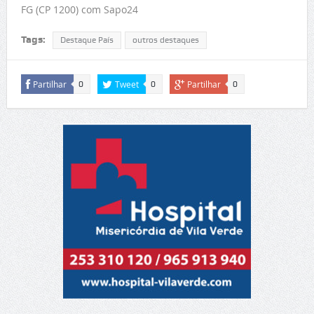
FG (CP 1200) com Sapo24
Tags:
Destaque País
outros destaques
Partilhar
Tweet
Partilhar
0
0
0