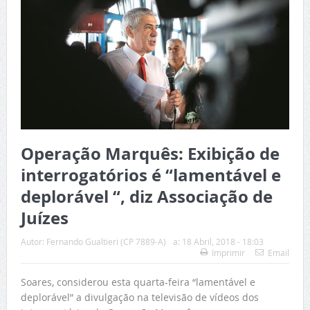
Operação Marquês: Exibição de
interrogatórios é “lamentável e
deplorável “, diz Associação de
Juízes
Autor:
Fernando Gualtieri (CP 7889-A)
a:
18 Abril, 2018 - 18:03
Imprimir
Email
Soares, considerou esta quarta-feira “lamentável e
deplorável” a divulgação na televisão de vídeos dos