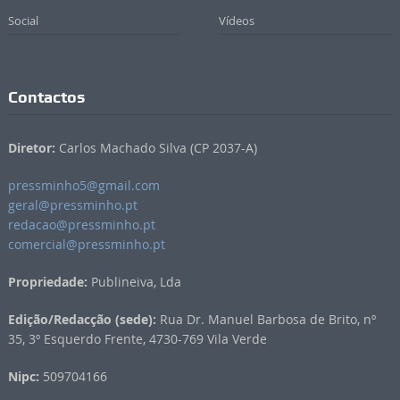
Social
Vídeos
Contactos
Diretor:
Carlos Machado Silva (CP 2037-A)
pressminho5@gmail.com
geral@pressminho.pt
redacao@pressminho.pt
comercial@pressminho.pt
Propriedade:
Publineiva, Lda
Edição/Redacção (sede):
Rua Dr. Manuel Barbosa de Brito, nº
35, 3º Esquerdo Frente, 4730-769 Vila Verde
Nipc:
509704166