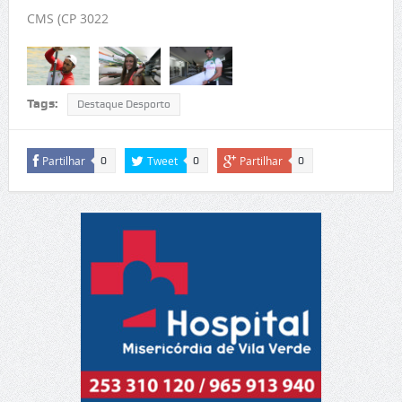
CMS (CP 3022
Tags:
Destaque Desporto
Partilhar
Tweet
Partilhar
0
0
0