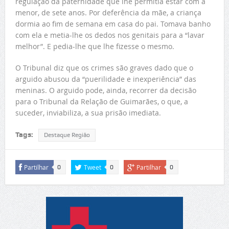
regulação da paternidade que lhe permitia estar com a
menor, de sete anos. Por deferência da mãe, a criança
dormia ao fim de semana em casa do pai. Tomava banho
com ela e metia-lhe os dedos nos genitais para a “lavar
melhor”. E pedia-lhe que lhe fizesse o mesmo.
O Tribunal diz que os crimes são graves dado que o
arguido abusou da “puerilidade e inexperiência” das
meninas. O arguido pode, ainda, recorrer da decisão
para o Tribunal da Relação de Guimarães, o que, a
suceder, inviabiliza, a sua prisão imediata.
Tags:
Destaque Região
Partilhar
Tweet
Partilhar
0
0
0