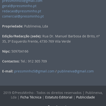
pressminho5@gmail.com
geral@pressminho.pt
redacao@pressminho.pt
comercial@pressminho.pt
Propriedade:
Publineiva, Lda
Edição/Redacção (sede):
Rua Dr. Manuel Barbosa de Brito, nº
35, 3º Esquerdo Frente, 4730-769 Vila Verde
Nipc:
509704166
Contactos:
Tel.: 912 305 709
E-mail:
pressminho5@gmail.com
/
publineiva@gmail.com
2019 ©PressMinho - Todos os direitos reservados | Publineiva,
Lda |
Ficha Técnica
|
Estatuto Editorial
|
Publicidade