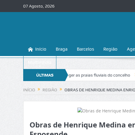
07 Agosto, 2026
Início
Braga
Barcelos
Região
Age
Multimédia
a ensina a conhecer e proteger as praias fluviais do concelho
ÚLTIMAS
“Inace
NOTÍCIAS
INÍCIO
REGIÃO
OBRAS DE HENRIQUE MEDINA ENRI
Obras de Henrique Medina e
Esposende