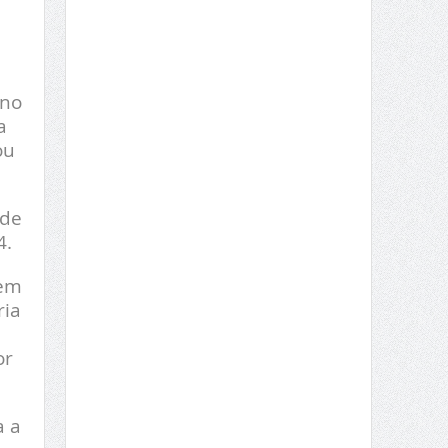
 no
a
ou
 de
4.
gem
ria
or
a a