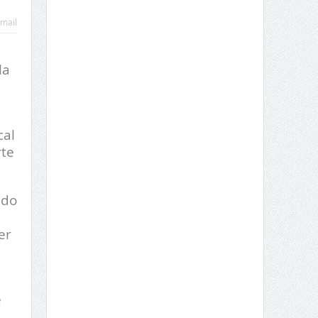
mail
la
cal
rte
ado
er
e