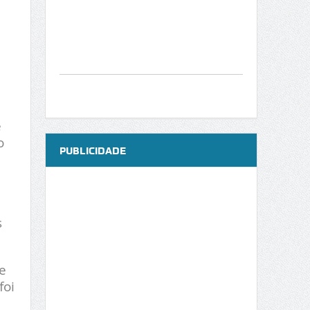
e
o
PUBLICIDADE
s
e
foi