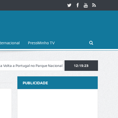
ternacional
PressMinho TV
a Portugal no Parque Nacional da Peneda-Gerês
12:15:24
Esposende. Galaicofol
PUBLICIDADE