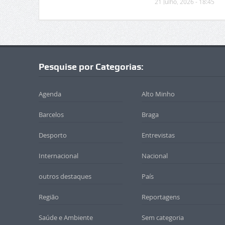
21 Julho, 2026 - 18:45
Pesquise por Categorias:
Agenda
Alto Minho
Barcelos
Braga
Desporto
Entrevistas
Internacional
Nacional
outros destaques
País
Região
Reportagens
Saúde e Ambiente
Sem categoria