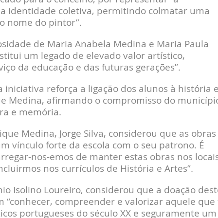
da identidade coletiva, permitindo colmatar uma
 o nome do pintor”.
osidade de Maria Anabela Medina e Maria Paula
titui um legado de elevado valor artístico,
rviço da educação e das futuras gerações”.
iniciativa reforça a ligação dos alunos à história 
ue Medina, afirmando o compromisso do municípi
bra e memória.
rique Medina, Jorge Silva, considerou que as obras
um vínculo forte da escola com o seu patrono. É
arregar-nos-emos de manter estas obras nos locai
cluirmos nos currículos de História e Artes”.
o Isolino Loureiro, considerou que a doação dest
m “conhecer, compreender e valorizar aquele que 
sticos portugueses do século XX e seguramente um