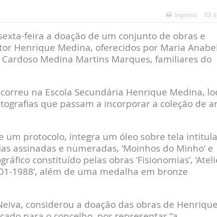
Imprimir
E
exta-feira a doação de um conjunto de obras e
ntor Henrique Medina, oferecidos por Maria Anabe
 Cardoso Medina Martins Marques, familiares do
correu na Escola Secundária Henrique Medina, lo
itografias que passam a incorporar a coleção de a
e um protocolo, integra um óleo sobre tela intitul
fias assinadas e numeradas, ‘Moinhos do Minho’ e
áfico constituído pelas obras ‘Fisionomias’, ‘Ateli
901-1988’, além de uma medalha em bronze
Neiva, considerou a doação das obras de Henriqu
ado para o concelho, por representar “a