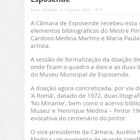
Autor:
Redação
a:
13 Junho, 2026 - 13:15
A Câmara de Esposende recebeu esta s
elementos bibliográficos do Mestre Pi
Cardoso Medina Martins e Maria Paula
artista.
A sessão de formalização da doação de
onde ficam o quadro a óleo e as duas l
do Museu Municipal de Esposende.
A doação agora concretizada, por via d
‘A Romã’, datado de 1972, duas litogra
‘No Minante’, bem como o acervo bibliogr
Museu’ e ‘Henrique Medina – Pintor 1
evocativa do centenário do pintor.
O vice-presidente da Câmara, Aurélio 
Medina um momento de grande signific