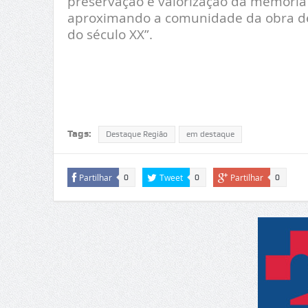
preservação e valorização da memória 
aproximando a comunidade da obra de
do século XX”.
Tags:
Destaque Região
em destaque
Partilhar
Tweet
Partilhar
0
0
0