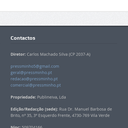
Contactos
Diretor:
Carlos Machado Silva (CP 2037-A)
pressminho5@gmail.com
geral@pressminho.pt
redacao@pressminho.pt
comercial@pressminho.pt
Propriedade:
Publineiva, Lda
Edição/Redacção (sede):
Rua Dr. Manuel Barbosa de
Brito, nº 35, 3º Esquerdo Frente, 4730-769 Vila Verde
Nipc:
509704166