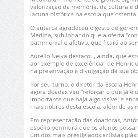
valorização da memória, da cultura e 
lacuna histórica na escola que ostenta
O autarca agradeceu o gesto de gener
Medina, sublinhando que a oferta “cons
patrimonial e afetivo, que ficará ao se
Aurélio Neiva destacou, ainda, que esta 
ao “exemplo de excelência” de Henriq
na preservação e divulgação da sua o
Por seu turno, o diretor da Escola Hen
agora doadas vão “reforçar o que já é 
importante que haja algo visível e enc
mais nobres desta escola, além de as in
Em representação das doadoras, Antóni
espólio permitirá que os alunos possa
um dos mais prestigiados artistas plá