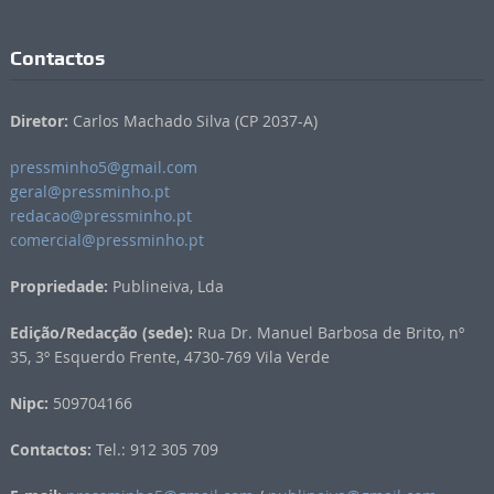
Contactos
Diretor:
Carlos Machado Silva (CP 2037-A)
pressminho5@gmail.com
geral@pressminho.pt
redacao@pressminho.pt
comercial@pressminho.pt
Propriedade:
Publineiva, Lda
Edição/Redacção (sede):
Rua Dr. Manuel Barbosa de Brito, nº
35, 3º Esquerdo Frente, 4730-769 Vila Verde
Nipc:
509704166
Contactos:
Tel.: 912 305 709