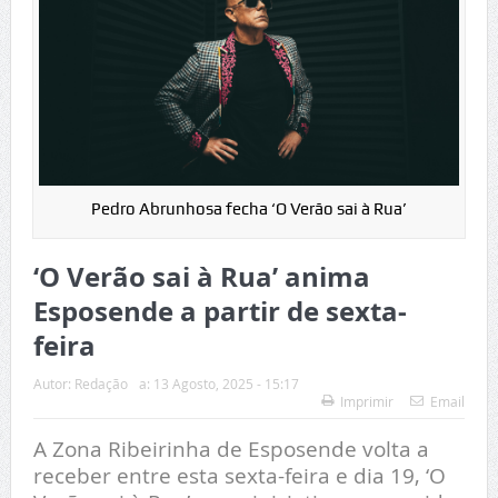
Pedro Abrunhosa fecha ‘O Verão sai à Rua’
‘O Verão sai à Rua’ anima
Esposende a partir de sexta-
feira
Autor:
Redação
a:
13 Agosto, 2025 - 15:17
Imprimir
Email
A Zona Ribeirinha de Esposende volta a
receber entre esta sexta-feira e dia 19, ‘O