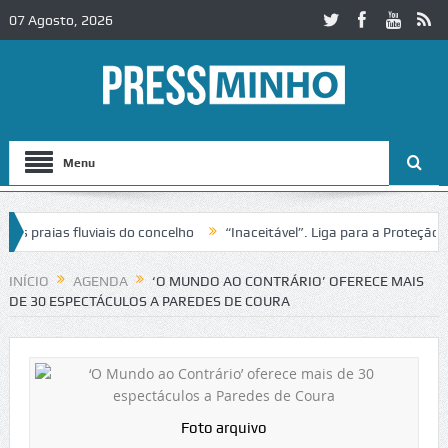
07 Agosto, 2026
Menu
aias fluviais do concelho
“Inaceitável”. Liga para a Proteção da Na
 de trânsito no IC2 em Alcobaça
Igreja do Castelo de Cerveira asseg
INÍCIO
AGENDA
‘O MUNDO AO CONTRÁRIO’ OFERECE MAIS
DE 30 ESPECTÁCULOS A PAREDES DE COURA
Foto arquivo