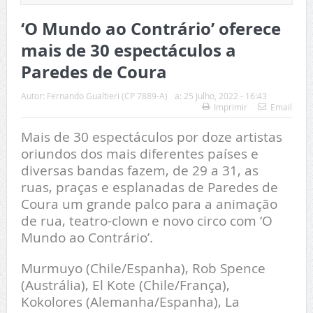
‘O Mundo ao Contrário’ oferece
mais de 30 espectáculos a
Paredes de Coura
Autor:
Fernando Gualtieri (CP 7889-A)
a:
25 Julho, 2022 - 16:43
Imprimir
Email
Mais de 30 espectáculos por doze artistas
oriundos dos mais diferentes países e
diversas bandas fazem, de 29 a 31, as
ruas, praças e esplanadas de Paredes de
Coura um grande palco para a animação
de rua, teatro-clown e novo circo com ‘O
Mundo ao Contrário’.
Murmuyo (Chile/Espanha), Rob Spence
(Austrália), El Kote (Chile/França),
Kokolores (Alemanha/Espanha), La