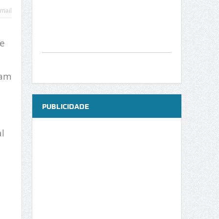
mail
de
cam
PUBLICIDADE
l