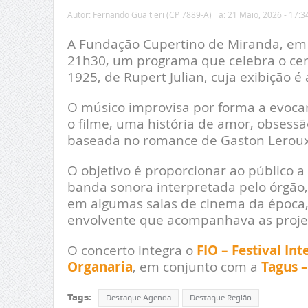
Autor:
Fernando Gualtieri (CP 7889-A)
a:
21 Maio, 2026 - 17:3
A Fundação Cupertino de Miranda, em V
21h30, um programa que celebra o cent
1925, de Rupert Julian, cuja exibição 
O músico improvisa por forma a evoca
o filme, uma história de amor, obsess
baseada no romance de Gaston Leroux
O objetivo é proporcionar ao público 
banda sonora interpretada pelo órgão
em algumas salas de cinema da época,
envolvente que acompanhava as proje
O concerto integra o
FIO – Festival In
Organaria
, em conjunto com a
Tagus –
Tags:
Destaque Agenda
Destaque Região