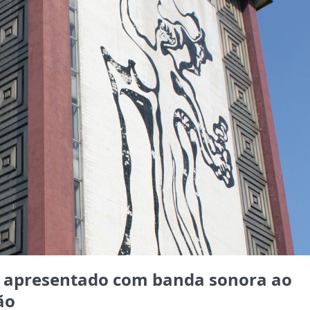
) apresentado com banda sonora ao
ão