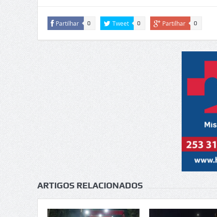
Partilhar
Tweet
Partilhar
0
0
0
ARTIGOS RELACIONADOS