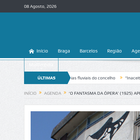
08 Agosto, 2026
Início
Braga
Barcelos
Região
Age
Multimédia
onhecer e proteger as praias fluviais do concelho
ÚLTIMAS
“Inaceitável”. Lig
NOTÍCIAS
INÍCIO
AGENDA
‘O FANTASMA DA ÓPERA’ (1925) 