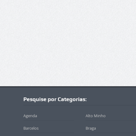
Pesquise por Categorias:
Agenda
Alto Minho
Barcelos
Braga