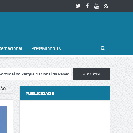
ternacional
PressMinho TV
o Parque Nacional da Peneda-Gerês
Esposende. Galaicofolia atrai mai
23:33:20
CÃO
PUBLICIDADE