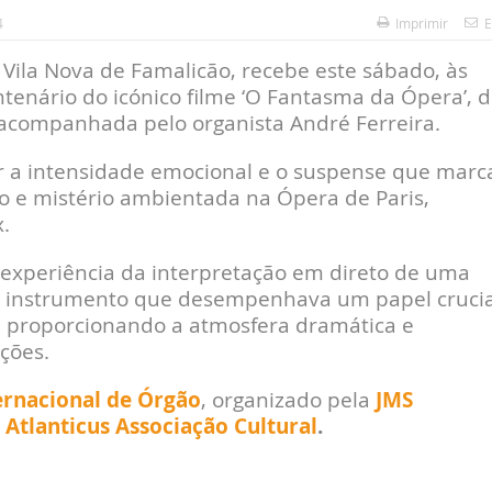
4
Imprimir
E
ila Nova de Famalicão, recebe este sábado, às
enário do icónico filme ‘O Fantasma da Ópera’, 
é acompanhada pelo organista André Ferreira.
r a intensidade emocional e o suspense que mar
ão e mistério ambientada na Ópera de Paris,
.
a experiência da interpretação em direto de uma
, instrumento que desempenhava um papel crucia
 proporcionando a atmosfera dramática e
ções.
ternacional de Órgão
, organizado pela
JMS
 Atlanticus Associação Cultural
.