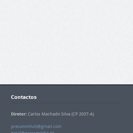
Contactos
Diretor:
Carlos Machado Silva (CP 2037-A)
pressminho5@gmail.com
geral@pressminho.pt