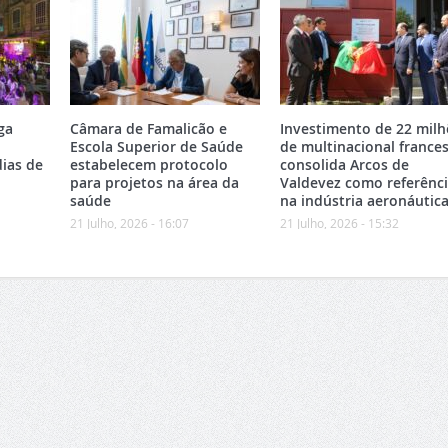
ga
Câmara de Famalicão e
Investimento de 22 milh
Escola Superior de Saúde
de multinacional france
ias de
estabelecem protocolo
consolida Arcos de
para projetos na área da
Valdevez como referênc
saúde
na indústria aeronáutic
21 Julho, 2026 - 16:07
21 Julho, 2026 - 15:32