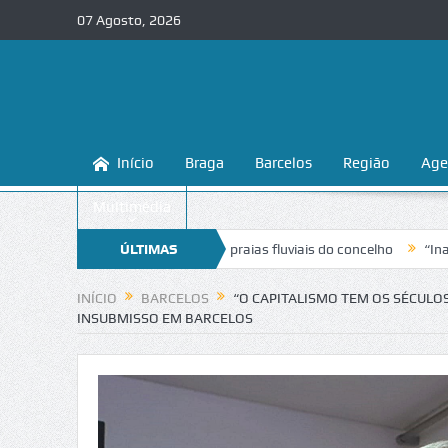
07 Agosto, 2026
Início
Braga
Barcelos
Região
Age
Multimédia
er e proteger as praias fluviais do concelho
ÚLTIMAS
“Inaceitável”. Liga pa
NOTÍCIAS
INÍCIO
BARCELOS
“O CAPITALISMO TEM OS SÉCULO
INSUBMISSO EM BARCELOS