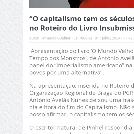
“O capitalismo tem os século
no Roteiro do Livro Insubmis
Autor:
Fernando Gualtieri (CP 7889-A)
a:
7 Julho, 2024 - 17:42
Apresentação do livro ‘O Mundo Velho
Tempo dos Monstros’, de António Avel
papel do “imperialismo americano” na i
povos por uma alternativa”.
Na apresentação, inserida no Roteiro 
Organização Regional de Braga do PCP,
António Avelãs Nunes deixou uma frase
dia e hora do fim do Capitalismo. Não 
posso afirmar, o capitalismo tem os sé
O escritor natural de Pinhel respondi