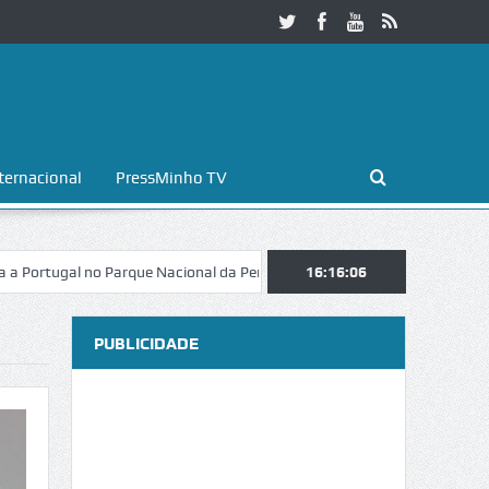
ternacional
PressMinho TV
rque Nacional da Peneda-Gerês
Esposende. Galaicofolia atrai mais de 
16:16:08
PUBLICIDADE