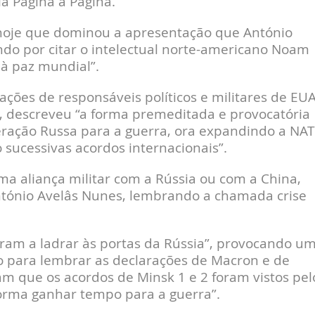
la Página a Página.
 hoje que dominou a apresentação que António
do por citar o intelectual norte-americano Noam
à paz mundial”.
ções de responsáveis políticos e militares de EUA
, descreveu “a forma premeditada e provocatória
ração Russa para a guerra, ora expandindo a NA
 sucessivas acordos internacionais”.
ma aliança militar com a Rússia ou com a China,
tónio Avelâs Nunes, lembrando a chamada crise
aram a ladrar às portas da Rússia”, provocando u
o para lembrar as declarações de Macron e de
 que os acordos de Minsk 1 e 2 foram vistos pel
orma ganhar tempo para a guerra”.