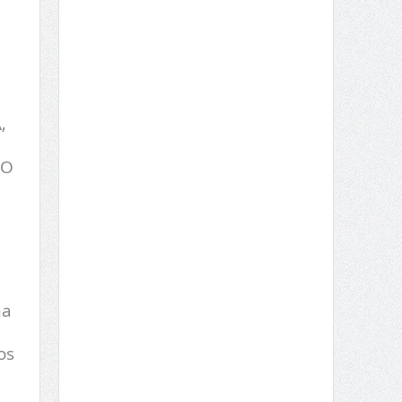
,
TO
ma
os