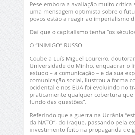
Pese embora a avaliação muito critica s
uma mensagem optimista sobre o futu
povos estão a reagir ao imperialismo do
Daí que o capitalismo tenha “os século
O “INIMIGO” RUSSO
Coube a Luís Miguel Loureiro, doutor
Universidade do Minho, enquadrar o li
estudo – a comunicação – e da sua exp
comunicação social, ilustrou a forma
ocidental e nos EUA foi evoluindo no t
praticamente qualquer cobertura que a
fundo das questões”.
Referindo que a guerra na Ucrânia “es
da NATO”, do Iraque, passando pela ex-J
investimento feito na propaganda de g