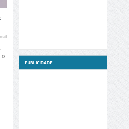
s
mail
o
 o
s
PUBLICIDADE