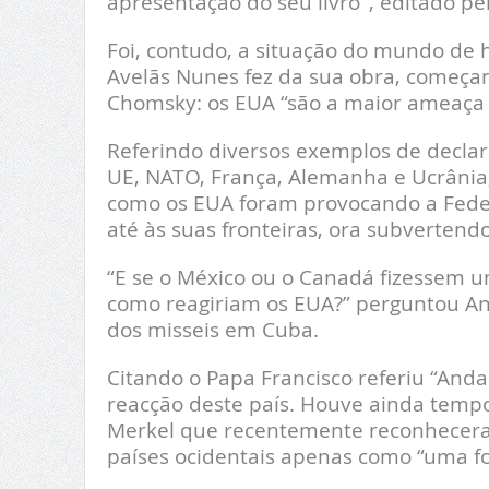
apresentação do seu livro ‘, editado pe
Foi, contudo, a situação do mundo de
Avelãs Nunes fez da sua obra, começan
Chomsky: os EUA “são a maior ameaça 
Referindo diversos exemplos de declara
UE, NATO, França, Alemanha e Ucrânia
como os EUA foram provocando a Fede
até às suas fronteiras, ora subvertendo
“E se o México ou o Canadá fizessem u
como reagiriam os EUA?” perguntou An
dos misseis em Cuba.
Citando o Papa Francisco referiu “And
reacção deste país. Houve ainda temp
Merkel que recentemente reconheceram
países ocidentais apenas como “uma f