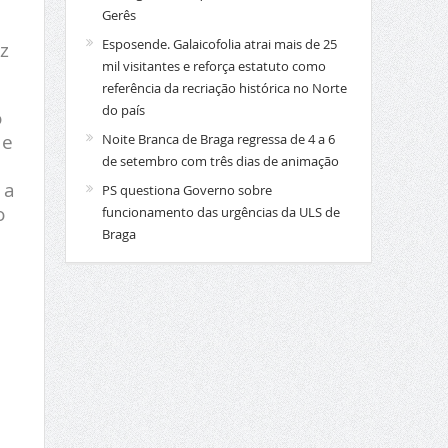
Gerês
Esposende. Galaicofolia atrai mais de 25
z
mil visitantes e reforça estatuto como
referência da recriação histórica no Norte
do país
o
 e
Noite Branca de Braga regressa de 4 a 6
de setembro com três dias de animação
 a
PS questiona Governo sobre
o
funcionamento das urgências da ULS de
Braga