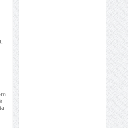
,
L
bém
á
ia