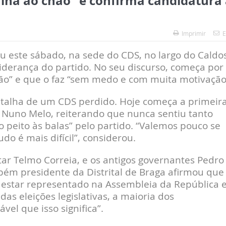
lha ao chão” e confirma candidatura
Imprimir
E
este sábado, na sede do CDS, no largo do Caldos
 liderança do partido. No seu discurso, começa por
hão” e que o faz “sem medo e com muita motivação
atalha de um CDS perdido. Hoje começa a primeir
 Nuno Melo, reiterando que nunca sentiu tanto
 peito às balas” pelo partido. “Valemos pouco se
o é mais difícil”, considerou.
tar Telmo Correia, e os antigos governantes Pedro
ém presidente da Distrital de Braga afirmou que
o estar representado na Assembleia da República 
s eleições legislativas, a maioria dos
el que isso significa”.