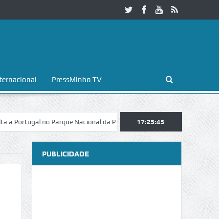
ternacional
PressMinho TV
al no Parque Nacional da Peneda-Gerês
Esposende. Galaicofolia atra
17:25:46
PUBLICIDADE