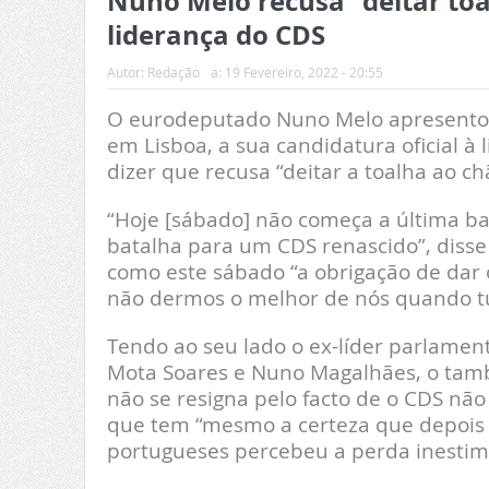
Nuno Melo recusa “deitar toa
liderança do CDS
Autor:
Redação
a:
19 Fevereiro, 2022 - 20:55
O eurodeputado Nuno Melo apresentou 
em Lisboa, a sua candidatura oficial à
dizer que recusa “deitar a toalha ao c
“Hoje [sábado] não começa a última b
batalha para um CDS renascido”, disse
como este sábado “a obrigação de dar o
não dermos o melhor de nós quando tud
Tendo ao seu lado o ex-líder parlamen
Mota Soares e Nuno Magalhães, o tamb
não se resigna pelo facto de o CDS nã
que tem “mesmo a certeza que depois da
portugueses percebeu a perda inestimáv