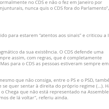
ormalmente no CDS e não o fez em Janeiro por
junturais, nunca quis o CDS fora do Parlamento”
o para estarem “atentos aos sinais” e criticou a I
ogmático da sua existência. O CDS defende uma
mpre assim, com regras, que é completamente
…) Mas para o CDS as pessoas estiveram sempre em
r, mesmo que não consiga, entre o PS e o PSD, tam
e quer sentar à direita do próprio regime (…). H
 e o Chega que não está representado na Assemble
os de lá voltar”, referiu ainda.