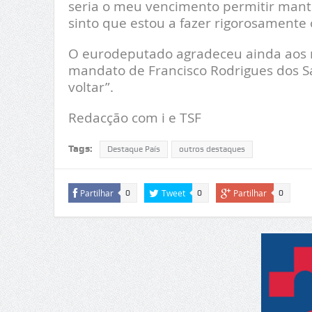
seria o meu vencimento permitir mant
sinto que estou a fazer rigorosamente 
O eurodeputado agradeceu ainda aos mi
mandato de Francisco Rodrigues dos 
voltar”.
Redacção com i e TSF
Tags:
Destaque País
outros destaques
Partilhar
Tweet
Partilhar
0
0
0