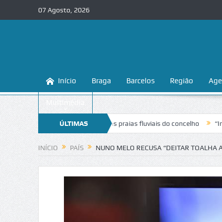
07 Agosto, 2026
Início
Braga
Barcelos
Região
Age
Multimédia
a a conhecer e proteger as praias fluviais do concelho
ÚLTIMAS
“Inaceitável”
NOTÍCIAS
INÍCIO
PAÍS
NUNO MELO RECUSA “DEITAR TOALHA 