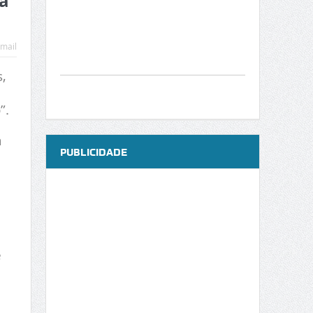
 à
mail
,
”.
a
PUBLICIDADE
e