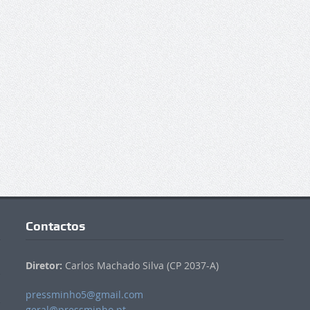
Contactos
Diretor:
Carlos Machado Silva (CP 2037-A)
pressminho5@gmail.com
geral@pressminho.pt