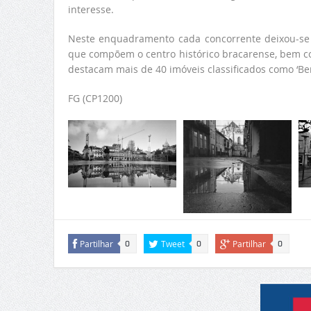
interesse.
Neste enquadramento cada concorrente deixou-se i
que compõem o centro histórico bracarense, bem co
destacam mais de 40 imóveis classificados como ‘Ben
FG (CP1200)
Partilhar
Tweet
Partilhar
0
0
0