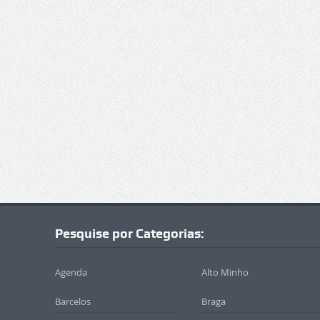
Pesquise por Categorias:
Agenda
Alto Minho
Barcelos
Braga