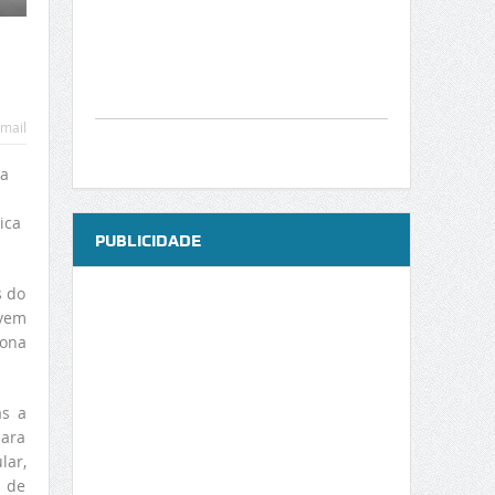
mail
ra
ica
PUBLICIDADE
s do
 vem
iona
as a
para
lar,
s de