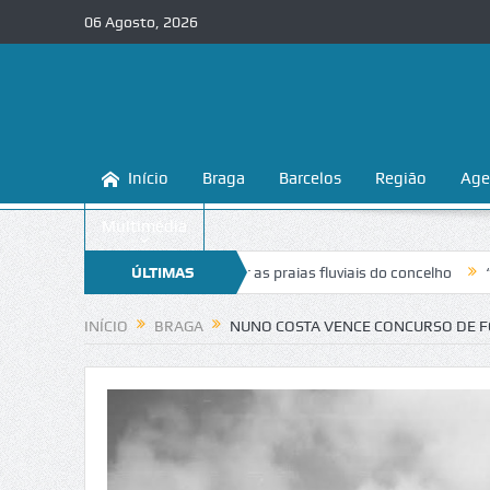
06 Agosto, 2026
Início
Braga
Barcelos
Região
Age
Multimédia
nsina a conhecer e proteger as praias fluviais do concelho
ÚLTIMAS
“Inaceitá
NOTÍCIAS
INÍCIO
BRAGA
NUNO COSTA VENCE CONCURSO DE F