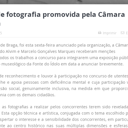
e fotografia promovida pela Câmara
m
45
Imprimir
E
de Braga, foi esta sexta-feira anunciado pela organização, a Câma
rdo Alvim e Marcelo Gonçalves Marques receberam menções
 todos os trabalhos a concurso para integrarem uma exposição públ
 museológico da Fonte do Ídolo em data a anunciar brevemente.
e reconhecimento e louvor à participação no concurso de utente
olhe e apoia pessoas com deficiência mental e cuja participação
nsão social, genuinamente inclusiva, na medida em que proporc
onia com os demais cidadãos.
s fotografias a realizar pelos concorrentes terem sido revelad
 Esta opção técnica e artística, conjugada com o tema escolhido 
pertar o interesse e a sensibilidade dos concorrentes, em particu
te ao centro histórico nas suas múltiplas dimensões e esfera