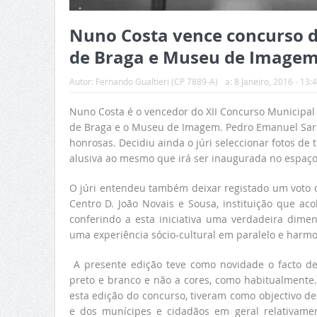
Nuno Costa vence concurso d
de Braga e Museu de Image
Autor:
Fernando Gualtieri (CP 7889-A)
a:
8 Janeiro, 2016 - 13:
Nuno Costa é o vencedor do XII Concurso Municipal 
de Braga e o Museu de Imagem. Pedro Emanuel Sa
honrosas. Decidiu ainda o júri seleccionar fotos de
alusiva ao mesmo que irá ser inaugurada no espaço
O júri entendeu também deixar registado um voto d
Centro D. João Novais e Sousa, instituição que ac
conferindo a esta iniciativa uma verdadeira dime
uma experiência sócio-cultural em paralelo e harm
A presente edição teve como novidade o facto de a
preto e branco e não a cores, como habitualmente.
esta edição do concurso, tiveram como objectivo des
e dos munícipes e cidadãos em geral relativamen