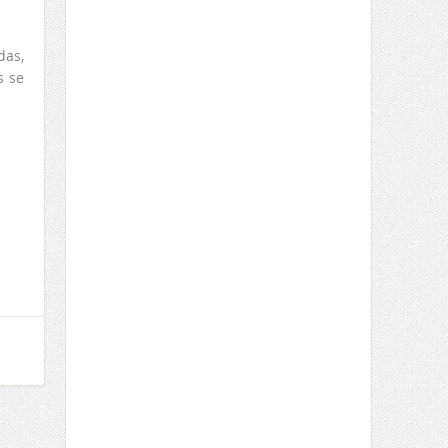
das,
s se