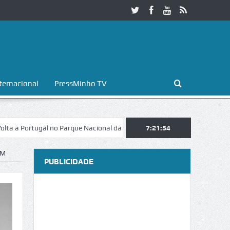
ternacional
PressMinho TV
ortugal no Parque Nacional da Peneda-Gerês
7:21:54
Esposende. Galaicofolia 
EM
PUBLICIDADE