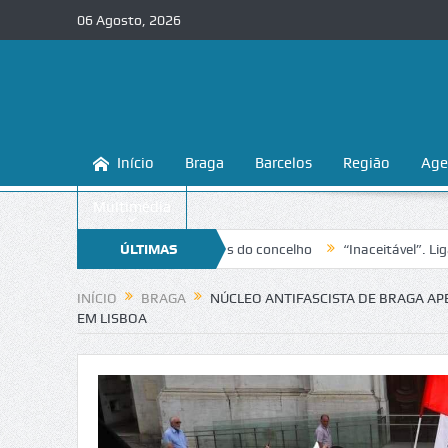
06 Agosto, 2026
Início
Braga
Barcelos
Região
Age
Multimédia
proteger as praias fluviais do concelho
ÚLTIMAS
“Inaceitável”. Liga para a 
NOTÍCIAS
INÍCIO
BRAGA
NÚCLEO ANTIFASCISTA DE BRAGA AP
EM LISBOA