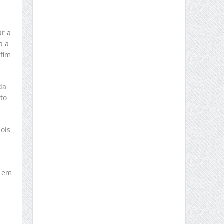
ar a
a a
 fim
da
to
ois
o em