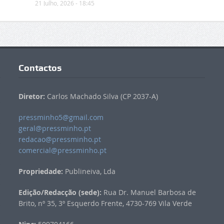
21 Julho, 2026 - 18:45
Contactos
Diretor:
Carlos Machado Silva (CP 2037-A)
pressminho5@gmail.com
geral@pressminho.pt
redacao@pressminho.pt
comercial@pressminho.pt
Propriedade:
Publineiva, Lda
Edição/Redacção (sede):
Rua Dr. Manuel Barbosa de
Brito, nº 35, 3º Esquerdo Frente, 4730-769 Vila Verde