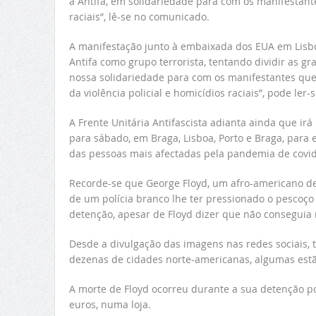
a Antifa, em solidariedade para com os manifestante
raciais”, lê-se no comunicado.
A manifestação junto à embaixada dos EUA em Lisboa 
Antifa como grupo terrorista, tentando dividir as g
nossa solidariedade para com os manifestantes que lu
da violência policial e homicídios raciais”, pode le
A Frente Unitária Antifascista adianta ainda que irá
para sábado, em Braga, Lisboa, Porto e Braga, para
das pessoas mais afectadas pela pandemia de covid
Recorde-se que George Floyd, um afro-americano de
de um polícia branco lhe ter pressionado o pescoç
detenção, apesar de Floyd dizer que não conseguia 
Desde a divulgação das imagens nas redes sociais, t
dezenas de cidades norte-americanas, algumas estão
A morte de Floyd ocorreu durante a sua detenção po
euros, numa loja.