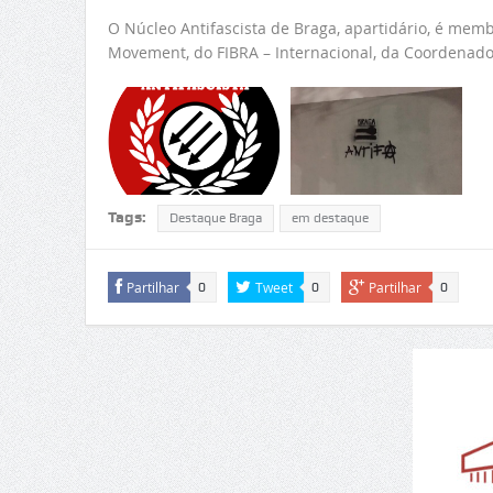
O Núcleo Antifascista de Braga, apartidário, é membr
Movement, do FIBRA – Internacional, da Coordenadora
Tags:
Destaque Braga
em destaque
Partilhar
Tweet
Partilhar
0
0
0