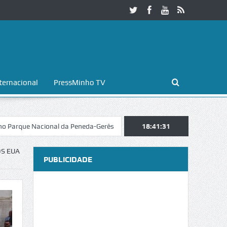
ternacional
PressMinho TV
Nacional da Peneda-Gerês
Esposende. Galaicofolia atrai mais de 25 mi
18:41:32
OS EUA
PUBLICIDADE