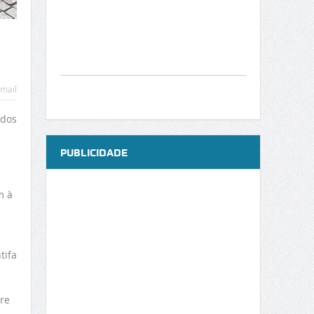
mail
idos
PUBLICIDADE
m à
tifa
re