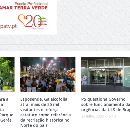
ara a
Esposende. Galaicofolia
PS questiona Governo
za
atrai mais de 25 mil
sobre funcionamento da
da
visitantes e reforça
urgências da ULS de Bra
 Parque
estatuto como referência
21 Julho, 2026 - 16:10
-Gerês
da recriação histórica no
Norte do país