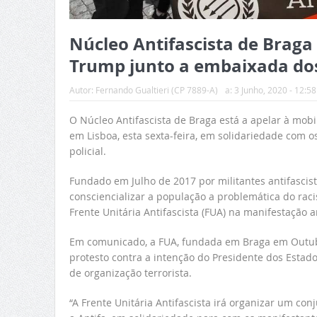
Núcleo Antifascista de Braga 
Trump junto a embaixada do
Autor:
Fernando Gualtieri (CP 7889-A)
a:
3 Junho, 2020 - 12:58
O Núcleo Antifascista de Braga está a apelar à mo
em Lisboa, esta sexta-feira, em solidariedade com 
policial.
Fundado em Julho de 2017 por militantes antifascist
consciencializar a população a problemática do raci
Frente Unitária Antifascista (FUA) na manifestação 
Em comunicado, a FUA, fundada em Braga em Outubr
protesto contra a intenção do Presidente dos Estado
de organização terrorista.
“A Frente Unitária Antifascista irá organizar um c