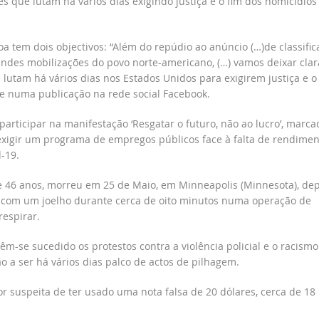
s que lutam há vários dias exigindo justiça e o fim dos homicídios
tem dois objectivos: “Além do repúdio ao anúncio (…)de classific
randes mobilizações do povo norte-americano, (…) vamos deixar clar
tam há vários dias nos Estados Unidos para exigirem justiça e o
r-se numa publicação na rede social Facebook.
 participar na manifestação ‘Resgatar o futuro, não ao lucro’, marca
 exigir um programa de empregos públicos face à falta de rendimen
-19.
 46 anos, morreu em 25 de Maio, em Minneapolis (Minnesota), dep
o com um joelho durante cerca de oito minutos numa operação de
respirar.
êm-se sucedido os protestos contra a violência policial e o racism
 a ser há vários dias palco de actos de pilhagem.
r suspeita de ter usado uma nota falsa de 20 dólares, cerca de 18