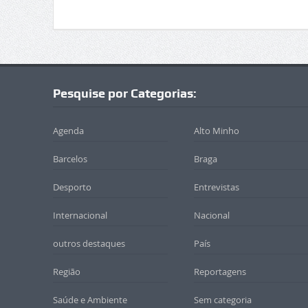
Pesquise por Categorias:
Agenda
Alto Minho
Barcelos
Braga
Desporto
Entrevistas
Internacional
Nacional
outros destaques
País
Região
Reportagens
Saúde e Ambiente
Sem categoria