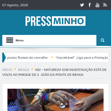
07 Agosto, 2026
Menu
raias fluviais do concelho
“Inaceitável”. Liga para a Proteção da N
o de trânsito no IC2 em Alcobaça
Igreja do Castelo de Cerveira asse
INÍCIO
BRAGA
NSI – NATUREZA SOB INVESTIGAÇÃO ESTÁ DE
VOLTA AO PARQUE DE S. JOÃO DA PONTE DE BRAGA