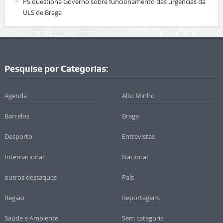
PS questiona Governo sobre funcionamento das urgências da
ULS de Braga
Pesquise por Categorias:
Agenda
Alto Minho
Barcelos
Braga
Desporto
Entrevistas
Internacional
Nacional
outros destaques
País
Região
Reportagens
Saúde e Ambiente
Sem categoria