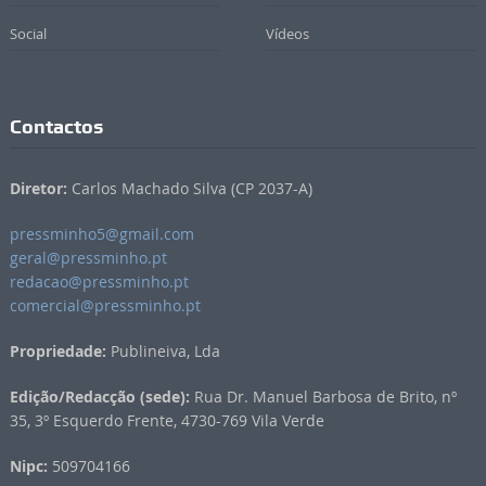
Social
Vídeos
Contactos
Diretor:
Carlos Machado Silva (CP 2037-A)
pressminho5@gmail.com
geral@pressminho.pt
redacao@pressminho.pt
comercial@pressminho.pt
Propriedade:
Publineiva, Lda
Edição/Redacção (sede):
Rua Dr. Manuel Barbosa de Brito, nº
35, 3º Esquerdo Frente, 4730-769 Vila Verde
Nipc:
509704166