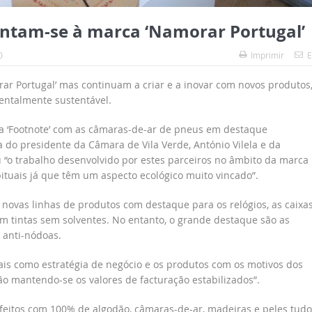
untam-se à marca ‘Namorar Portugal’
0
Imprimir
E
r Portugal’ mas continuam a criar e a inovar com novos produtos
ientalmente sustentável.
e a ‘Footnote’ com as câmaras-de-ar de pneus em destaque
 do presidente da Câmara de Vila Verde, António Vilela e da
u “o trabalho desenvolvido por estes parceiros no âmbito da marca
ituais já que têm um aspecto ecológico muito vincado”.
 novas linhas de produtos com destaque para os relógios, as caixas
om tintas sem solventes. No entanto, o grande destaque são as
 anti-nódoas.
is como estratégia de negócio e os produtos com os motivos dos
 mantendo-se os valores de facturação estabilizados”.
eitos com 100% de algodão, câmaras-de-ar, madeiras e peles tudo