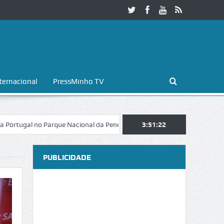
ternacional
PressMinho TV
 no Parque Nacional da Peneda-Gerês
Esposende. Galaicofolia atrai m
3:51:23
PUBLICIDADE