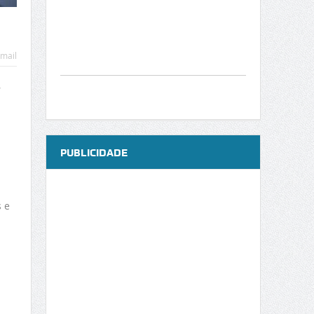
mail
,
PUBLICIDADE
 e