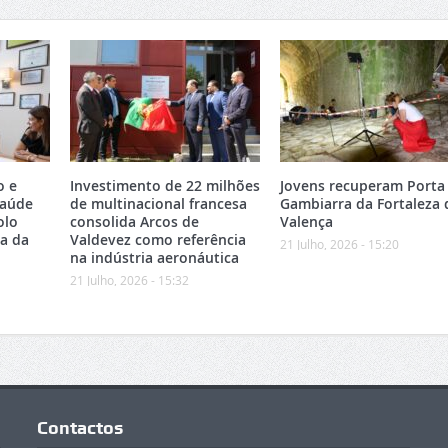
o e
Investimento de 22 milhões
Jovens recuperam Porta
Saúde
de multinacional francesa
Gambiarra da Fortaleza 
olo
consolida Arcos de
Valença
ea da
Valdevez como referência
21 Julho, 2026 - 15:20
na indústria aeronáutica
21 Julho, 2026 - 15:32
Contactos