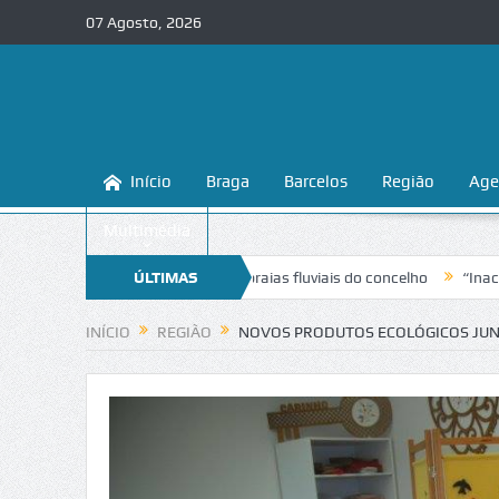
07 Agosto, 2026
Início
Braga
Barcelos
Região
Age
Multimédia
 conhecer e proteger as praias fluviais do concelho
ÚLTIMAS
“Inaceitável”. L
NOTÍCIAS
INÍCIO
REGIÃO
NOVOS PRODUTOS ECOLÓGICOS JUN