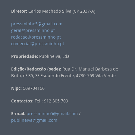
Diretor:
Carlos Machado Silva (CP 2037-A)
pressminho5@gmail.com
geral@pressminho.pt
redacao@pressminho.pt
comercial@pressminho.pt
Propriedade:
Publineiva, Lda
Edição/Redacção (sede):
Rua Dr. Manuel Barbosa de
Brito, nº 35, 3º Esquerdo Frente, 4730-769 Vila Verde
Nipc:
509704166
Contactos:
Tel.: 912 305 709
E-mail:
pressminho5@gmail.com
/
publineiva@gmail.com