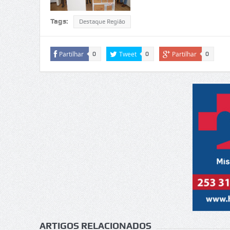
Tags:
Destaque Região
Partilhar
Tweet
Partilhar
0
0
0
ARTIGOS RELACIONADOS