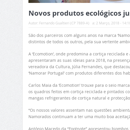
Novos produtos ecológicos j
Autor:
Fernando Gualtieri (CP 7889-A)
a:
2 Março, 2018 - 14:1
São dos parceiros com alguns anos na marca ‘Namora
distintos de todos os outros, pela sua vertente amb
A ‘Ecomotion’, onde predomina a cortiça reciclada 
apresentaram as suas ideias para 2018, na presença
vereadora da Cultura, Júlia Fernandes, que destaco
‘Namorar Portugal’ com produtos diferentes dos hab
Carlos Maia da ‘Ecomotion’ trouxe para o seio marca
os quadros feitos em cortiça reciclada e pintados c
mangas refrigerantes de cortiça natural e protecção
“Os nossos valores assentam nas questões ambienta
Namorados continuam a ter uma muito boa aceitação
António Macedo da “Footnote” apresentou biombos f