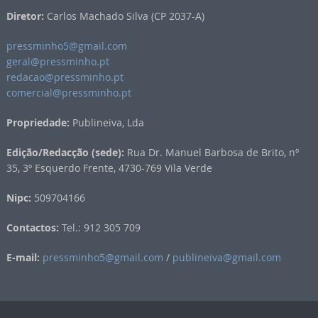
Diretor:
Carlos Machado Silva (CP 2037-A)
pressminho5@gmail.com
geral@pressminho.pt
redacao@pressminho.pt
comercial@pressminho.pt
Propriedade:
Publineiva, Lda
Edição/Redacção (sede):
Rua Dr. Manuel Barbosa de Brito, nº
35, 3º Esquerdo Frente, 4730-769 Vila Verde
Nipc:
509704166
Contactos:
Tel.: 912 305 709
E-mail:
pressminho5@gmail.com
/
publineiva@gmail.com