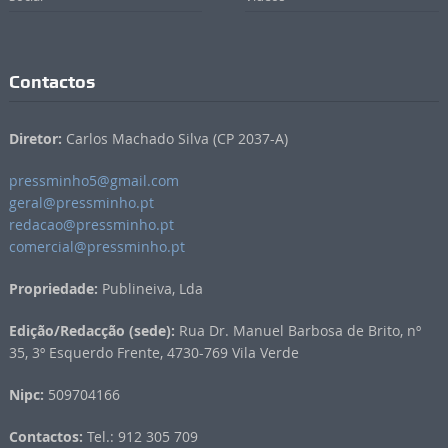
Contactos
Diretor:
Carlos Machado Silva (CP 2037-A)
pressminho5@gmail.com
geral@pressminho.pt
redacao@pressminho.pt
comercial@pressminho.pt
Propriedade:
Publineiva, Lda
Edição/Redacção (sede):
Rua Dr. Manuel Barbosa de Brito, nº
35, 3º Esquerdo Frente, 4730-769 Vila Verde
Nipc:
509704166
Contactos:
Tel.: 912 305 709