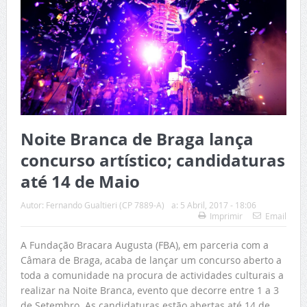
Noite Branca de Braga lança
concurso artístico; candidaturas
até 14 de Maio
Autor:
Fernando Gualtieri (CP 7889-A)
a:
5 Abril, 2017 - 18:06
Imprimir
Email
A Fundação Bracara Augusta (FBA), em parceria com a
Câmara de Braga, acaba de lançar um concurso aberto a
toda a comunidade na procura de actividades culturais a
realizar na Noite Branca, evento que decorre entre 1 a 3
de Setembro. As candidaturas estão abertas até 14 de