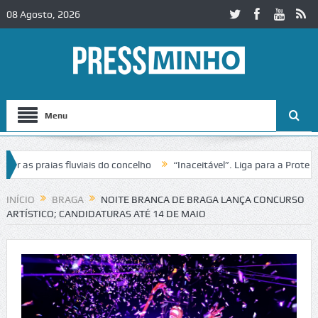
08 Agosto, 2026
Menu
 praias fluviais do concelho
“Inaceitável”. Liga para a Proteção d
ção de trânsito no IC2 em Alcobaça
Igreja do Castelo de Cerveira a
INÍCIO
BRAGA
NOITE BRANCA DE BRAGA LANÇA CONCURSO
ARTÍSTICO; CANDIDATURAS ATÉ 14 DE MAIO