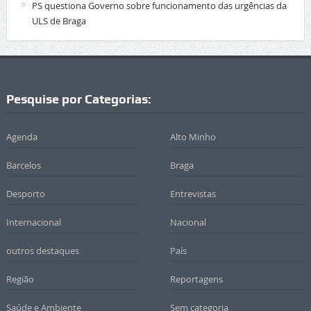
PS questiona Governo sobre funcionamento das urgências da
ULS de Braga
Pesquise por Categorias:
Agenda
Alto Minho
Barcelos
Braga
Desporto
Entrevistas
Internacional
Nacional
outros destaques
País
Região
Reportagens
Saúde e Ambiente
Sem categoria