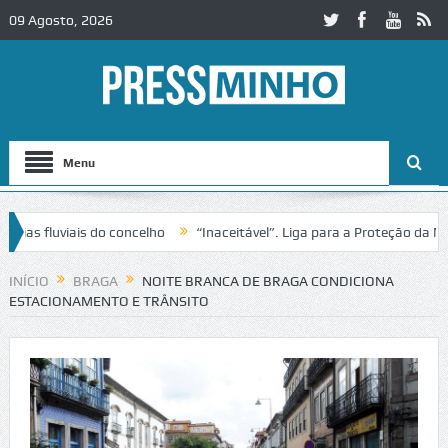
09 Agosto, 2026
Menu
fluviais do concelho
“Inaceitável”. Liga para a Proteção da Nature
trânsito no IC2 em Alcobaça
Igreja do Castelo de Cerveira assegura 
INÍCIO
BRAGA
NOITE BRANCA DE BRAGA CONDICIONA
ESTACIONAMENTO E TRÂNSITO