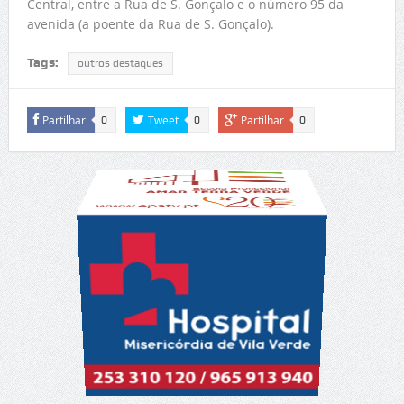
Central, entre a Rua de S. Gonçalo e o número 95 da
avenida (a poente da Rua de S. Gonçalo).
Tags:
outros destaques
Partilhar
Tweet
Partilhar
0
0
0