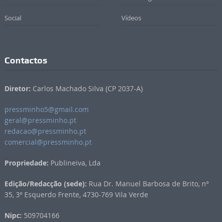
Social
Vídeos
Contactos
Diretor:
Carlos Machado Silva (CP 2037-A)
pressminho5@gmail.com
geral@pressminho.pt
redacao@pressminho.pt
comercial@pressminho.pt
Propriedade:
Publineiva, Lda
Edição/Redacção (sede):
Rua Dr. Manuel Barbosa de Brito, nº
35, 3º Esquerdo Frente, 4730-769 Vila Verde
Nipc:
509704166