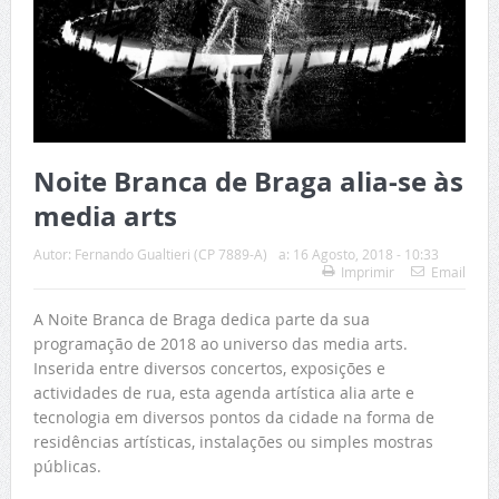
Noite Branca de Braga alia-se às
media arts
Autor:
Fernando Gualtieri (CP 7889-A)
a:
16 Agosto, 2018 - 10:33
Imprimir
Email
A Noite Branca de Braga dedica parte da sua
programação de 2018 ao universo das media arts.
Inserida entre diversos concertos, exposições e
actividades de rua, esta agenda artística alia arte e
tecnologia em diversos pontos da cidade na forma de
residências artísticas, instalações ou simples mostras
públicas.