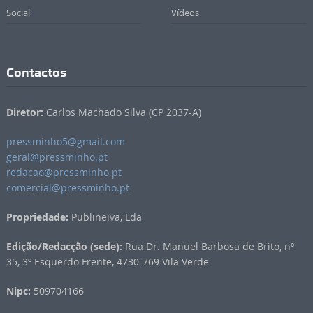
Social
Vídeos
Contactos
Diretor:
Carlos Machado Silva (CP 2037-A)
pressminho5@gmail.com
geral@pressminho.pt
redacao@pressminho.pt
comercial@pressminho.pt
Propriedade:
Publineiva, Lda
Edição/Redacção (sede):
Rua Dr. Manuel Barbosa de Brito, nº
35, 3º Esquerdo Frente, 4730-769 Vila Verde
Nipc:
509704166