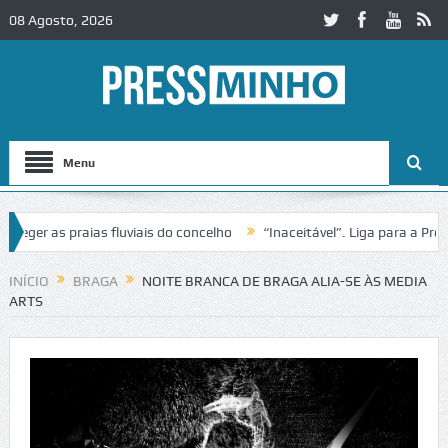
08 Agosto, 2026
Menu
r as praias fluviais do concelho
“Inaceitável”. Liga para a Proteçã
peração de trânsito no IC2 em Alcobaça
Igreja do Castelo de Cervei
INÍCIO
BRAGA
NOITE BRANCA DE BRAGA ALIA-SE ÀS MEDIA
ARTS