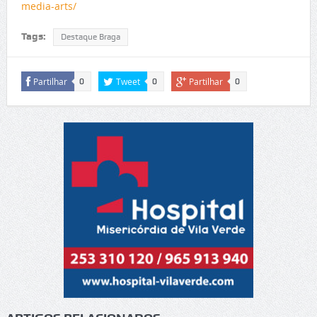
media-arts/
Tags:
Destaque Braga
Partilhar
Tweet
Partilhar
0
0
0