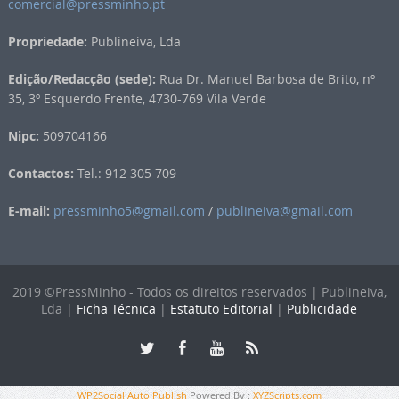
comercial@pressminho.pt
Propriedade:
Publineiva, Lda
Edição/Redacção (sede):
Rua Dr. Manuel Barbosa de Brito, nº
35, 3º Esquerdo Frente, 4730-769 Vila Verde
Nipc:
509704166
Contactos:
Tel.: 912 305 709
E-mail:
pressminho5@gmail.com
/
publineiva@gmail.com
2019 ©PressMinho - Todos os direitos reservados | Publineiva,
Lda |
Ficha Técnica
|
Estatuto Editorial
|
Publicidade
WP2Social Auto Publish
Powered By :
XYZScripts.com