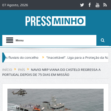
07 Agosto, 2026
Menu
luviais do concelho
“Inaceitável”. Liga para a Proteção da Natureza
ânsito no IC2 em Alcobaça
Igreja do Castelo de Cerveira assegura fi
INÍCIO
PAÍS
NAVIO NRP VIANA DO CASTELO REGRESSA A
PORTUGAL DEPOIS DE 75 DIAS EM MISSÃO