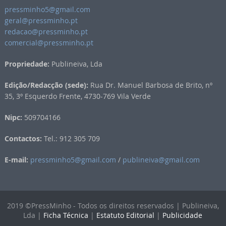
pressminho5@gmail.com
geral@pressminho.pt
redacao@pressminho.pt
comercial@pressminho.pt
Propriedade:
Publineiva, Lda
Edição/Redacção (sede):
Rua Dr. Manuel Barbosa de Brito, nº
35, 3º Esquerdo Frente, 4730-769 Vila Verde
Nipc:
509704166
Contactos:
Tel.: 912 305 709
E-mail:
pressminho5@gmail.com
/
publineiva@gmail.com
2019 ©PressMinho - Todos os direitos reservados | Publineiva,
Lda |
Ficha Técnica
|
Estatuto Editorial
|
Publicidade