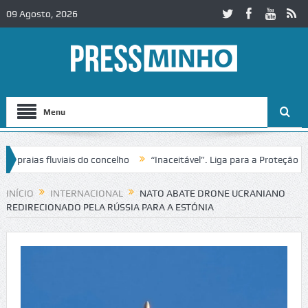
09 Agosto, 2026
Menu
aias fluviais do concelho
“Inaceitável”. Liga para a Proteção da Na
 de trânsito no IC2 em Alcobaça
Igreja do Castelo de Cerveira asseg
INÍCIO
INTERNACIONAL
NATO ABATE DRONE UCRANIANO
REDIRECIONADO PELA RÚSSIA PARA A ESTÓNIA