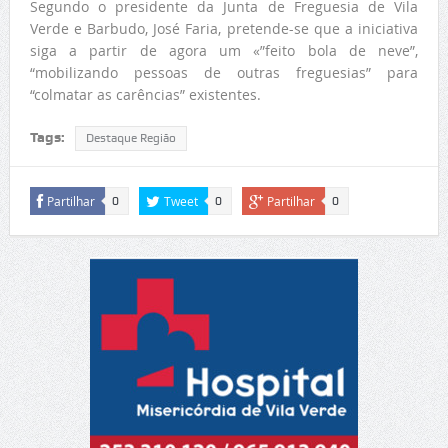
Segundo o presidente da Junta de Freguesia de Vila
Verde e Barbudo, José Faria, pretende-se que a iniciativa
siga a partir de agora um «”feito bola de neve”,
“mobilizando pessoas de outras freguesias” para
“colmatar as carências” existentes.
Tags:
Destaque Região
Partilhar
Tweet
Partilhar
0
0
0