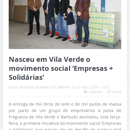
Nasceu em Vila Verde o
movimento social ‘Empresas +
Solidárias’
Autor:
Fernando Gualtieri (CP 7889-A)
a:
27 Abril, 2016 - 15:51
Imprimir
Email
A entrega de mil litros de leite e de mil quilos de massa
por parte de um grupo de empresários à Junta de
Freguesia de Vila Verde e Barbudo assinalou, esta terça-
feira, a primeira iniciativa do movimento social ‘Empresas
+ Solidárias’, que nasceu de um desafio do autarca José