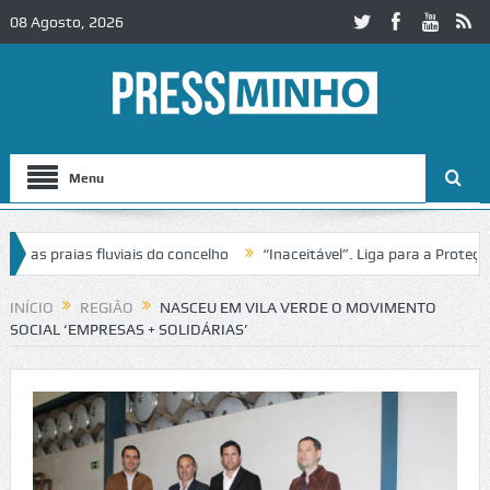
08 Agosto, 2026
Menu
s praias fluviais do concelho
“Inaceitável”. Liga para a Proteção d
ação de trânsito no IC2 em Alcobaça
Igreja do Castelo de Cerveira a
INÍCIO
REGIÃO
NASCEU EM VILA VERDE O MOVIMENTO
SOCIAL ‘EMPRESAS + SOLIDÁRIAS’