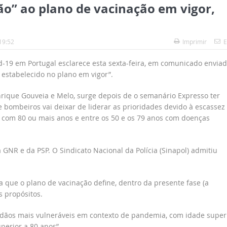
ão” ao plano de vacinação em vigor,
19:52
Imprimir
E
id-19 em Portugal esclarece esta sexta-feira, em comunicado envia
 estabelecido no plano em vigor”.
rique Gouveia e Melo, surge depois de o semanário Expresso ter
 bombeiros vai deixar de liderar as prioridades devido à escassez
 com 80 ou mais anos e entre os 50 e os 79 anos com doenças
 GNR e da PSP. O Sindicato Nacional da Polícia (Sinapol) admitiu
a que o plano de vacinação define, dentro da presente fase (a
s propósitos.
idadãos mais vulneráveis em contexto de pandemia, com idade super
perior a 80 anos”.