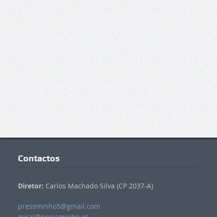
Contactos
Diretor:
Carlos Machado Silva (CP 2037-A)
pressminho5@gmail.com
geral@pressminho.pt