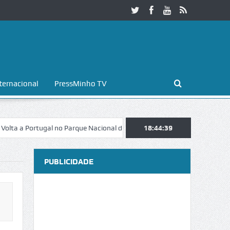
ternacional
PressMinho TV
 Portugal no Parque Nacional da Peneda-Gerês
18:44:39
Esposende. Galaicofoli
PUBLICIDADE