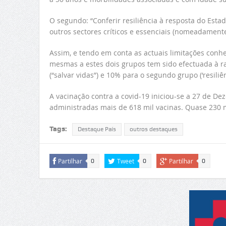
O segundo: “Conferir resiliência à resposta do Est
outros sectores críticos e essenciais (nomeadament
Assim, e tendo em conta as actuais limitações conhe
mesmas a estes dois grupos tem sido efectuada à r
(“salvar vidas”) e 10% para o segundo grupo (‘resili
A vacinação contra a covid-19 iniciou-se a 27 de 
administradas mais de 618 mil vacinas. Quase 230 m
Tags:
Destaque País
outros destaques
Partilhar
Tweet
Partilhar
0
0
0