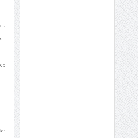
mail
do
 de
ior