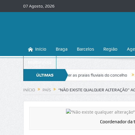
07 Agosto, 2026
Início
Braga
Barcelos
Região
Age
Multimédia
 ensina a conhecer e proteger as praias fluviais do concelho
ÚLTIMAS
“Inacei
NOTÍCIAS
INÍCIO
PAÍS
“NÃO EXISTE QUALQUER ALTERAÇÃO” A
Coordenador da t