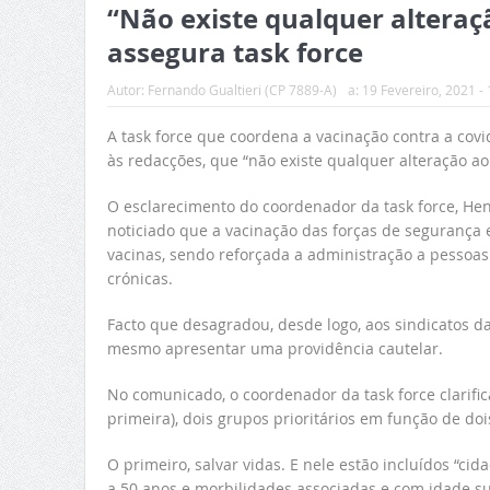
“Não existe qualquer alteraç
assegura task force
Autor:
Fernando Gualtieri (CP 7889-A)
a:
19 Fevereiro, 2021 - 
A task force que coordena a vacinação contra a cov
às redacções, que “não existe qualquer alteração ao
O esclarecimento do coordenador da task force, Hen
noticiado que a vacinação das forças de segurança e
vacinas, sendo reforçada a administração a pessoas
crónicas.
Facto que desagradou, desde logo, aos sindicatos da
mesmo apresentar uma providência cautelar.
No comunicado, o coordenador da task force clarific
primeira), dois grupos prioritários em função de doi
O primeiro, salvar vidas. E nele estão incluídos “c
a 50 anos e morbilidades associadas e com idade su