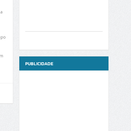
 a
upo
am
PUBLICIDADE