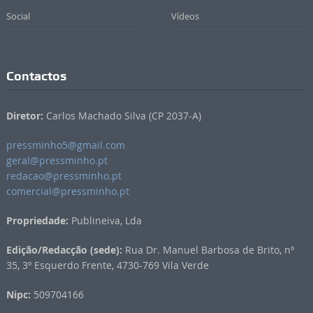
Social
Vídeos
Contactos
Diretor:
Carlos Machado Silva (CP 2037-A)
pressminho5@gmail.com
geral@pressminho.pt
redacao@pressminho.pt
comercial@pressminho.pt
Propriedade:
Publineiva, Lda
Edição/Redacção (sede):
Rua Dr. Manuel Barbosa de Brito, nº
35, 3º Esquerdo Frente, 4730-769 Vila Verde
Nipc:
509704166