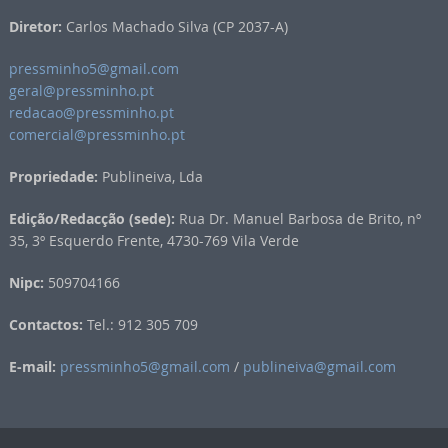
Diretor:
Carlos Machado Silva (CP 2037-A)
pressminho5@gmail.com
geral@pressminho.pt
redacao@pressminho.pt
comercial@pressminho.pt
Propriedade:
Publineiva, Lda
Edição/Redacção (sede):
Rua Dr. Manuel Barbosa de Brito, nº
35, 3º Esquerdo Frente, 4730-769 Vila Verde
Nipc:
509704166
Contactos:
Tel.: 912 305 709
E-mail:
pressminho5@gmail.com
/
publineiva@gmail.com