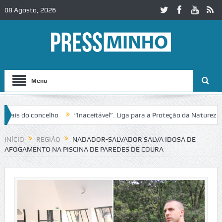
08 Agosto, 2026
Menu
is do concelho
“Inaceitável”. Liga para a Proteção da Natureza con
o no IC2 em Alcobaça
Igreja do Castelo de Cerveira assegura financi
INÍCIO
REGIÃO
NADADOR-SALVADOR SALVA IDOSA DE
AFOGAMENTO NA PISCINA DE PAREDES DE COURA