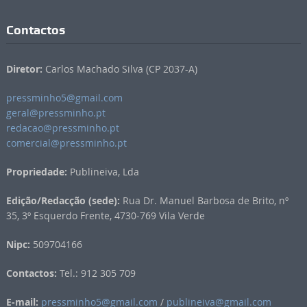
Contactos
Diretor:
Carlos Machado Silva (CP 2037-A)
pressminho5@gmail.com
geral@pressminho.pt
redacao@pressminho.pt
comercial@pressminho.pt
Propriedade:
Publineiva, Lda
Edição/Redacção (sede):
Rua Dr. Manuel Barbosa de Brito, nº
35, 3º Esquerdo Frente, 4730-769 Vila Verde
Nipc:
509704166
Contactos:
Tel.: 912 305 709
E-mail:
pressminho5@gmail.com
/
publineiva@gmail.com