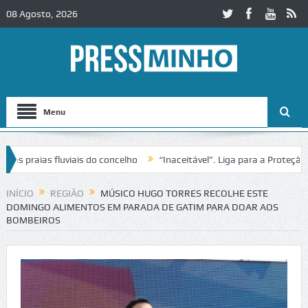
08 Agosto, 2026
Menu
 praias fluviais do concelho
“Inaceitável”. Liga para a Proteção da
ção de trânsito no IC2 em Alcobaça
Igreja do Castelo de Cerveira as
INÍCIO
REGIÃO
MÚSICO HUGO TORRES RECOLHE ESTE
DOMINGO ALIMENTOS EM PARADA DE GATIM PARA DOAR AOS
BOMBEIROS