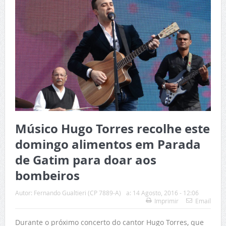
Músico Hugo Torres recolhe este
domingo alimentos em Parada
de Gatim para doar aos
bombeiros
Autor:
Fernando Gualtieri (CP 7889-A)
a:
14 Agosto, 2016 - 12:06
Imprimir
Email
Durante o próximo concerto do cantor Hugo Torres, que