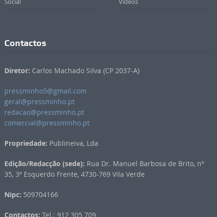
Social
Vídeos
Contactos
Diretor:
Carlos Machado Silva (CP 2037-A)
pressminho5@gmail.com
geral@pressminho.pt
redacao@pressminho.pt
comercial@pressminho.pt
Propriedade:
Publineiva, Lda
Edição/Redacção (sede):
Rua Dr. Manuel Barbosa de Brito, nº
35, 3º Esquerdo Frente, 4730-769 Vila Verde
Nipc:
509704166
Contactos:
Tel.: 912 305 709