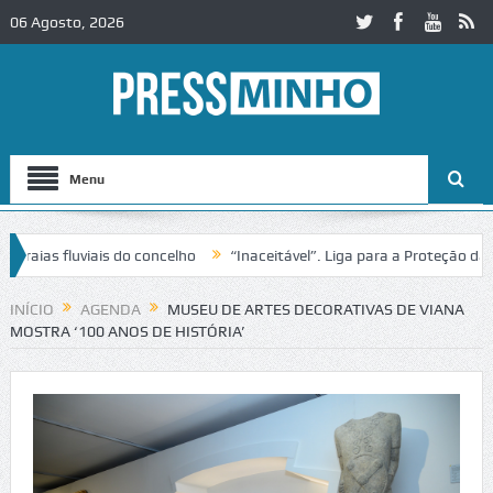
06 Agosto, 2026
Menu
fluviais do concelho
“Inaceitável”. Liga para a Proteção da Naturez
rânsito no IC2 em Alcobaça
Igreja do Castelo de Cerveira assegura f
INÍCIO
AGENDA
MUSEU DE ARTES DECORATIVAS DE VIANA
MOSTRA ‘100 ANOS DE HISTÓRIA’