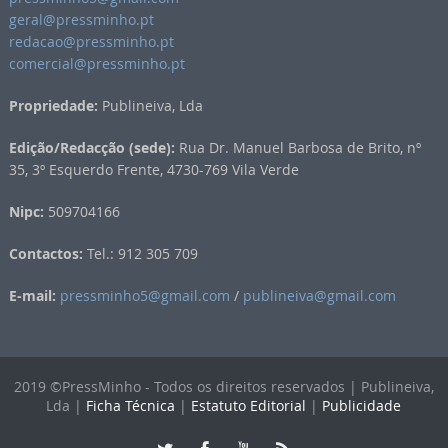
geral@pressminho.pt
redacao@pressminho.pt
comercial@pressminho.pt
Propriedade:
Publineiva, Lda
Edição/Redacção (sede):
Rua Dr. Manuel Barbosa de Brito, nº
35, 3º Esquerdo Frente, 4730-769 Vila Verde
Nipc:
509704166
Contactos:
Tel.: 912 305 709
E-mail:
pressminho5@gmail.com
/
publineiva@gmail.com
2019 ©PressMinho - Todos os direitos reservados | Publineiva,
Lda |
Ficha Técnica
|
Estatuto Editorial
|
Publicidade