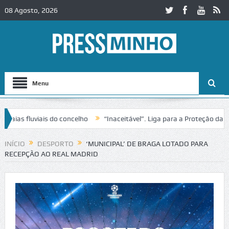
08 Agosto, 2026
Menu
s fluviais do concelho
“Inaceitável”. Liga para a Proteção da Natu
e trânsito no IC2 em Alcobaça
Igreja do Castelo de Cerveira assegur
INÍCIO
DESPORTO
‘MUNICIPAL’ DE BRAGA LOTADO PARA
RECEPÇÃO AO REAL MADRID