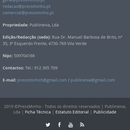
redacao@pressminho.pt
comercial@pressminho.pt
Propriedade:
Publineiva, Lda
Edição/Redacção (sede):
Rua Dr. Manuel Barbosa de Brito, nº
35, 3º Esquerdo Frente, 4730-769 Vila Verde
Nipc:
509704166
Contactos:
Tel.: 912 305 709
E-mail:
pressminho5@gmail.com
/
publineiva@gmail.com
2019 ©PressMinho - Todos os direitos reservados | Publineiva,
Lda |
Ficha Técnica
|
Estatuto Editorial
|
Publicidade