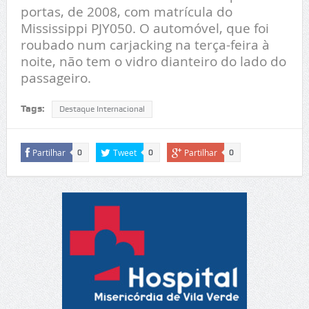
portas, de 2008, com matrícula do
Mississippi PJY050. O automóvel, que foi
roubado num carjacking na terça-feira à
noite, não tem o vidro dianteiro do lado do
passageiro.
Tags:
Destaque Internacional
Partilhar
Tweet
Partilhar
0
0
0