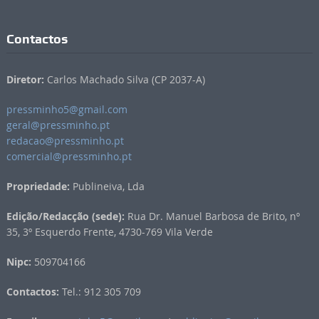
Contactos
Diretor:
Carlos Machado Silva (CP 2037-A)
pressminho5@gmail.com
geral@pressminho.pt
redacao@pressminho.pt
comercial@pressminho.pt
Propriedade:
Publineiva, Lda
Edição/Redacção (sede):
Rua Dr. Manuel Barbosa de Brito, nº
35, 3º Esquerdo Frente, 4730-769 Vila Verde
Nipc:
509704166
Contactos:
Tel.: 912 305 709