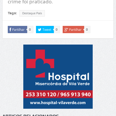
crime foi praticado.
Tags:
Destaque País
Partilhar
Tweet
Partilhar
0
0
0