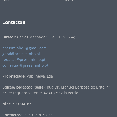
Contactos
Diretor:
Carlos Machado Silva (CP 2037-A)
pressminho5@gmail.com
geral@pressminho.pt
redacao@pressminho.pt
comercial@pressminho.pt
Propriedade:
Publineiva, Lda
Edição/Redacção (sede):
Rua Dr. Manuel Barbosa de Brito, nº
35, 3º Esquerdo Frente, 4730-769 Vila Verde
Nipc:
509704166
Contactos:
Tel.: 912 305 709