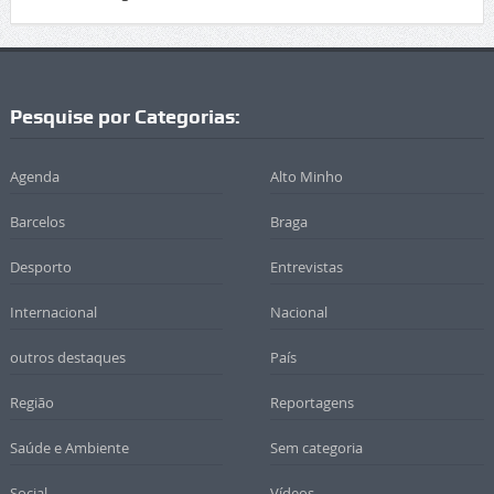
Pesquise por Categorias:
Agenda
Alto Minho
Barcelos
Braga
Desporto
Entrevistas
Internacional
Nacional
outros destaques
País
Região
Reportagens
Saúde e Ambiente
Sem categoria
Social
Vídeos