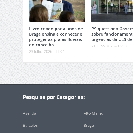
Livro criado por alunos de
PS questiona Gover
Braga ensina a conhecer e
sobre funcionament
proteger as praias fluviais
urgências da ULS de
do concelho
21 Julho, 2026 - 16:10
23 Julho, 2026 - 11:04
Pesquise por Categorias:
Agenda
Alto Minho
Barcelos
Braga