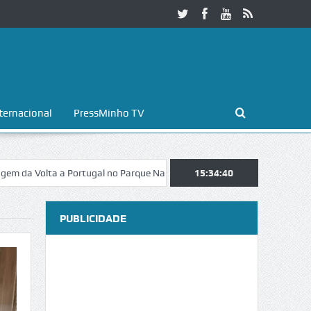
ternacional
PressMinho TV
ta a Portugal no Parque Nacional da Peneda-Gerês
15:34:41
Esposende. Galaic
PUBLICIDADE