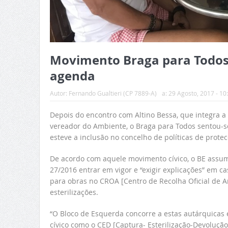
Movimento Braga para Todos
agenda
Autor:
Fernando Gualtieri (CP 7889-A)
a:
29 Agosto, 2017 - 10
Depois do encontro com Altino Bessa, que integra a 
vereador do Ambiente, o Braga para Todos sentou-s
esteve a inclusão no concelho de políticas de protec
De acordo com aquele movimento cívico, o BE assum
27/2016 entrar em vigor e “exigir explicações” em c
para obras no CROA [Centro de Recolha Oficial de 
esterilizações.
“O Bloco de Esquerda concorre a estas autárquicas
cívico como o CED [Captura- Esterilização-Devolução]