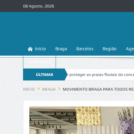
08 Agosto, 2026
Início
Braga
Barcelos
Região
Age
Multimédia
Braga ensina a conhecer e proteger as praias fluviais do concelho
ÚLTIMAS
“In
NOTÍCIAS
INÍCIO
BRAGA
MOVIMENTO BRAGA PARA TODOS REÚ