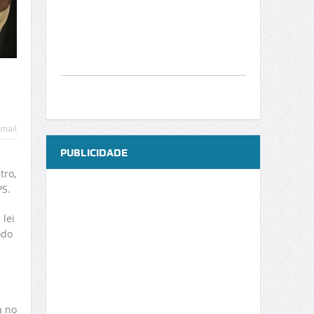
mail
PUBLICIDADE
tro,
PS.
lei
odo
a no