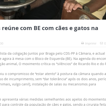
 reúne com BE com cães e gatos na
:30
Imprimir
E
lista da coligação Juntos por Braga pelo CDS-PP à Câmara, e actual
e agora à mesa com o Bloco de Esquerda (BE). Na agenda do encon
ção animal, O movimento crítica os “silêncios” de Ricardo Rio e do 
iu o compromisso de “estar atento” à postura da câmara quando a 
aso de incumprimento, sem “dar tolerância” após os dois anos, perí
Animais
,
vulgo canil], instalação de salas ou mecanismos para
 e apresenta várias medidas semelhantes aos apelos do movimento
 para controle da população de cães e gatos, sendo a cirurgia feit