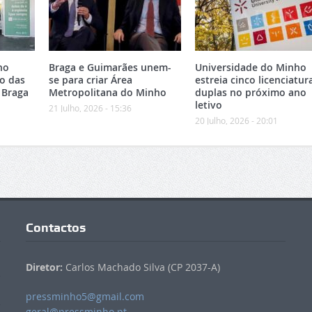
no
Braga e Guimarães unem-
Universidade do Minho
o das
se para criar Área
estreia cinco licenciatur
 Braga
Metropolitana do Minho
duplas no próximo ano
letivo
21 Julho, 2026 - 15:36
20 Julho, 2026 - 20:01
Contactos
Diretor:
Carlos Machado Silva (CP 2037-A)
pressminho5@gmail.com
geral@pressminho.pt