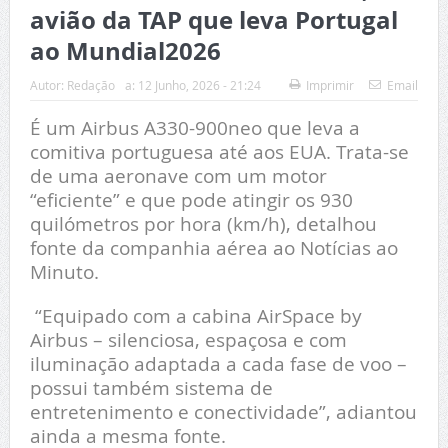
avião da TAP que leva Portugal
ao Mundial2026
Autor:
Redação
a:
12 Junho, 2026 - 21:24
Imprimir
Email
É um Airbus A330-900neo que leva a
comitiva portuguesa até aos EUA. Trata-se
de uma aeronave com um motor
“eficiente” e que pode atingir os 930
quilómetros por hora (km/h), detalhou
fonte da companhia aérea ao Notícias ao
Minuto.
“Equipado com a cabina AirSpace by
Airbus – silenciosa, espaçosa e com
iluminação adaptada a cada fase de voo –
possui também sistema de
entretenimento e conectividade”, adiantou
ainda a mesma fonte.