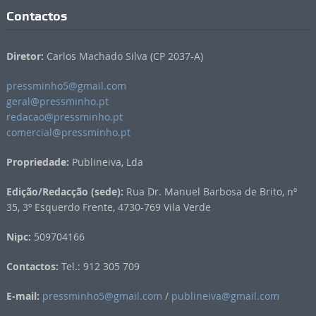
Contactos
Diretor:
Carlos Machado Silva (CP 2037-A)
pressminho5@gmail.com
geral@pressminho.pt
redacao@pressminho.pt
comercial@pressminho.pt
Propriedade:
Publineiva, Lda
Edição/Redacção (sede):
Rua Dr. Manuel Barbosa de Brito, nº
35, 3º Esquerdo Frente, 4730-769 Vila Verde
Nipc:
509704166
Contactos:
Tel.: 912 305 709
E-mail:
pressminho5@gmail.com
/
publineiva@gmail.com