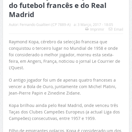
do futebol francês e do Real
Madrid
Autor:
Fernando Gualtieri (CP 7889-A)
a:
3 Março, 2017 - 18:05
Imprimir
Email
Raymond Kopa, cérebro da selecção francesa que
conquistou o terceiro lugar no Mundial de 1958 e onde
foi considerado o melhor jogador, morreu esta sexta-
feira, em Angers, França, noticiou o jornal Le Courrier de
L’Quest.
O antigo jogador foi um de apenas quatro franceses a
vencer a Bola de Ouro, juntamente com Michel Platini,
Jean-Pierre Papin e Zinedine Zidane.
Kopa brilhou ainda pelo Real Madrid, onde venceu três
Taças dos Clubes Campeões Europeus (a actual Liga dos
Campeões) consecutivas, entre 1957 e 1959.
Filho de emigrantes polacos, Kopa é considerado um dos