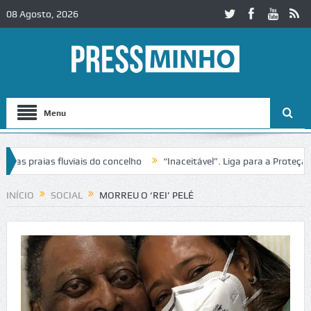
08 Agosto, 2026
Menu
praias fluviais do concelho
“Inaceitável”. Liga para a Proteção da 
ão de trânsito no IC2 em Alcobaça
Igreja do Castelo de Cerveira ass
INÍCIO
SOCIAL
MORREU O ‘REI’ PELÉ