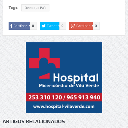
Tags:
Destaque País
Partilhar
Tweet
Partilhar
0
0
0
ARTIGOS RELACIONADOS