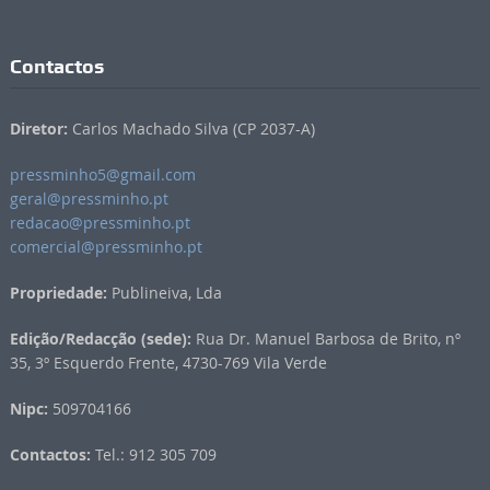
Contactos
Diretor:
Carlos Machado Silva (CP 2037-A)
pressminho5@gmail.com
geral@pressminho.pt
redacao@pressminho.pt
comercial@pressminho.pt
Propriedade:
Publineiva, Lda
Edição/Redacção (sede):
Rua Dr. Manuel Barbosa de Brito, nº
35, 3º Esquerdo Frente, 4730-769 Vila Verde
Nipc:
509704166
Contactos:
Tel.: 912 305 709