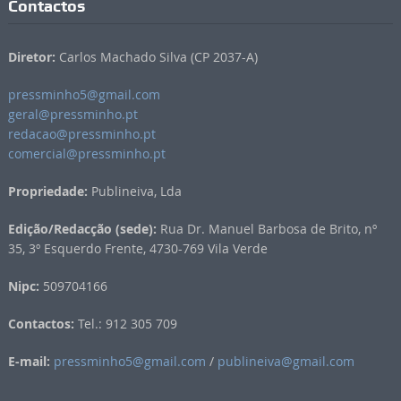
Contactos
Diretor:
Carlos Machado Silva (CP 2037-A)
pressminho5@gmail.com
geral@pressminho.pt
redacao@pressminho.pt
comercial@pressminho.pt
Propriedade:
Publineiva, Lda
Edição/Redacção (sede):
Rua Dr. Manuel Barbosa de Brito, nº
35, 3º Esquerdo Frente, 4730-769 Vila Verde
Nipc:
509704166
Contactos:
Tel.: 912 305 709
E-mail:
pressminho5@gmail.com
/
publineiva@gmail.com