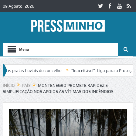
09 Agosto, 2026
Menu
praias fluviais do concelho
“Inaceitável”. Liga para a Proteção da 
ão de trânsito no IC2 em Alcobaça
Igreja do Castelo de Cerveira ass
INÍCIO
PAÍS
MONTENEGRO PROMETE RAPIDEZ E
SIMPLIFICAÇÃO NOS APOIOS ÀS VÍTIMAS DOS INCÊNDIOS