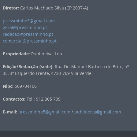
Diretor:
Carlos Machado Silva (CP 2037-A)
pressminho5@gmail.com
geral@pressminho.pt
redacao@pressminho.pt
comercial@pressminho.pt
Propriedade:
Publineiva, Lda
Edição/Redacção (sede):
Rua Dr. Manuel Barbosa de Brito, nº
35, 3º Esquerdo Frente, 4730-769 Vila Verde
Nipc:
509704166
Contactos:
Tel.: 912 305 709
E-mail:
pressminho5@gmail.com
/
publineiva@gmail.com