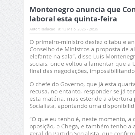
Montenegro anuncia que Cons
laboral esta quinta-feira
Autor:
Redação
a:
13 Maio, 2026 - 20:39
O primeiro-ministro desfez o tabu e an
Conselho de Ministros a proposta de al
elefante na sala”, disse Luís Montene
sociais, onde voltou a lamentar que a U
final das negociações, impossibilitand
O chefe do Governo, que já esta quarta
recusa, no entanto, responder se já t
esta matéria, mas estende a abertura 
Socialista, apontando uma disponibilid
“O que eu tenho é, neste momento, a 
oposição, o Chega, e também tenho a a
geral do Partido Socialista, que confi