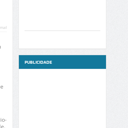
mail
a
m
PUBLICIDADE
re
io-
de,