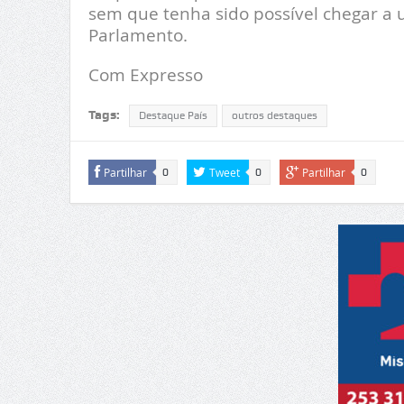
sem que tenha sido possível chegar a 
Parlamento.
Com Expresso
Tags:
Destaque País
outros destaques
Partilhar
Tweet
Partilhar
0
0
0