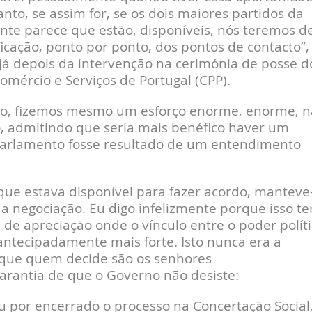
nto, se assim for, se os dois maiores partidos da
te parece que estão, disponíveis, nós teremos d
ficação, ponto por ponto, dos pontos de contacto”,
, já depois da intervenção na cerimónia de posse d
mércio e Serviços de Portugal (CPP).
o, fizemos mesmo um esforço enorme, enorme, n
o, admitindo que seria mais benéfico haver um
 Parlamento fosse resultado de um entendimento
 que estava disponível para fazer acordo, manteve
 da negociação. Eu digo infelizmente porque isso te
de apreciação onde o vínculo entre o poder políti
antecipadamente mais forte. Isto nunca era a
orque quem decide são os senhores
arantia de que o Governo não desiste:
u por encerrado o processo na Concertação Social