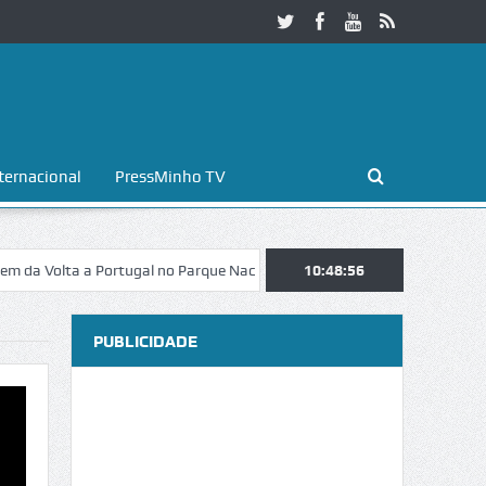
ternacional
PressMinho TV
lta a Portugal no Parque Nacional da Peneda-Gerês
10:48:57
Esposende. Galaic
PUBLICIDADE