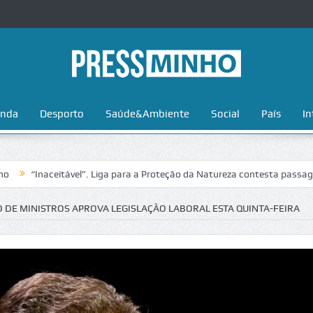
nda
Desporto
Saúde&Ambiente
Social
País
In
naceitável”. Liga para a Proteção da Natureza contesta passagem da Vo
DE MINISTROS APROVA LEGISLAÇÃO LABORAL ESTA QUINTA-FEIRA