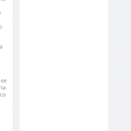
e
o
a
-se
ria
co
,