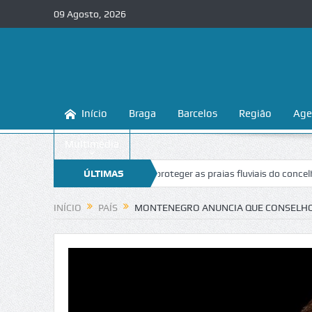
09 Agosto, 2026
Início
Braga
Barcelos
Região
Age
Multimédia
Braga ensina a conhecer e proteger as praias fluviais do concelho
ÚLTIMAS
“I
NOTÍCIAS
INÍCIO
PAÍS
MONTENEGRO ANUNCIA QUE CONSELHO 