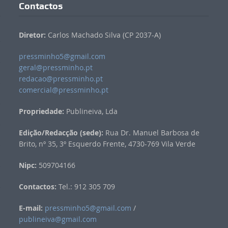
Contactos
Diretor:
Carlos Machado Silva (CP 2037-A)
pressminho5@gmail.com
geral@pressminho.pt
redacao@pressminho.pt
comercial@pressminho.pt
Propriedade:
Publineiva, Lda
Edição/Redacção (sede):
Rua Dr. Manuel Barbosa de
Brito, nº 35, 3º Esquerdo Frente, 4730-769 Vila Verde
Nipc:
509704166
Contactos:
Tel.: 912 305 709
E-mail:
pressminho5@gmail.com
/
publineiva@gmail.com