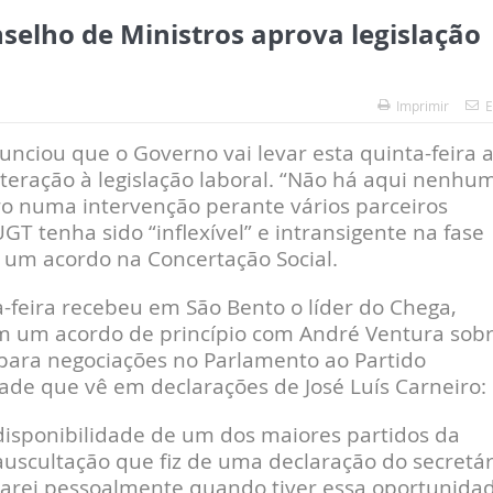
elho de Ministros aprova legislação
Imprimir
E
unciou que o Governo vai levar esta quinta-feira 
teração à legislação laboral. “Não há aqui nenhu
gro numa intervenção perante vários parceiros
GT tenha sido “inflexível” e intransigente na fase
o um acordo na Concertação Social.
-feira recebeu em São Bento o líder do Chega,
em um acordo de princípio com André Ventura sob
para negociações no Parlamento ao Partido
ade que vê em declarações de José Luís Carneiro:
disponibilidade de um dos maiores partidos da
uscultação que fiz de uma declaração do secretár
rmarei pessoalmente quando tiver essa oportunida