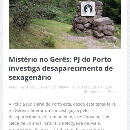
Mistério no Gerês: PJ do Porto
investiga desaparecimento de
sexagenário
Autor:
Fernando Gualtieri (CP 7889-A)
a:
29 Junho, 2016 - 12:36
Imprimir
Email
A Polícia Judiciária do Porto está, desde esta terça-feira,
no Gerês a liderar uma investigação pelo
desaparecimento de um homem, José Carvalho, com
cerca de 50 anos, natural de Nogueira da Maia,
proprietário de uma carrinha que foi encontrada