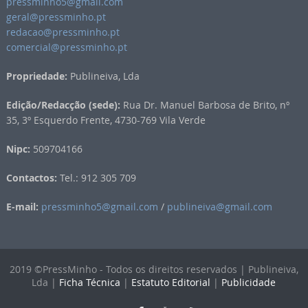
pressminho5@gmail.com
geral@pressminho.pt
redacao@pressminho.pt
comercial@pressminho.pt
Propriedade:
Publineiva, Lda
Edição/Redacção (sede):
Rua Dr. Manuel Barbosa de Brito, nº
35, 3º Esquerdo Frente, 4730-769 Vila Verde
Nipc:
509704166
Contactos:
Tel.: 912 305 709
E-mail:
pressminho5@gmail.com
/
publineiva@gmail.com
2019 ©PressMinho - Todos os direitos reservados | Publineiva,
Lda |
Ficha Técnica
|
Estatuto Editorial
|
Publicidade