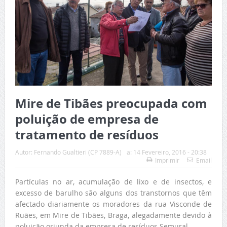
Mire de Tibães preocupada com
poluição de empresa de
tratamento de resíduos
Autor:
Fernando Gualtieri (CP 7889-A)
a:
14 Fevereiro, 2016 - 20:38
Imprimir
Email
Partículas no ar, acumulação de lixo e de insectos, e
excesso de barulho são alguns dos transtornos que têm
afectado diariamente os moradores da rua Visconde de
Ruães, em Mire de Tibães, Braga, alegadamente devido à
poluição oriunda da empresa de resíduos Semural.