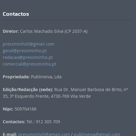
Contactos
Diretor:
Carlos Machado Silva (CP 2037-A)
pressminho5@gmail.com
geral@pressminho.pt
redacao@pressminho.pt
comercial@pressminho.pt
Propriedade:
Publineiva, Lda
Edição/Redacção (sede):
Rua Dr. Manuel Barbosa de Brito, nº
35, 3º Esquerdo Frente, 4730-769 Vila Verde
Nipc:
509704166
Contactos:
Tel.: 912 305 709
E-mail:
pressminho5@gmail.com
/
publineiva@gmail.com