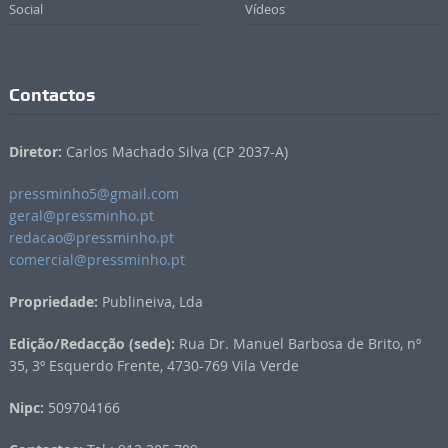
Social
Vídeos
Contactos
Diretor:
Carlos Machado Silva (CP 2037-A)
pressminho5@gmail.com
geral@pressminho.pt
redacao@pressminho.pt
comercial@pressminho.pt
Propriedade:
Publineiva, Lda
Edição/Redacção (sede):
Rua Dr. Manuel Barbosa de Brito, nº
35, 3º Esquerdo Frente, 4730-769 Vila Verde
Nipc:
509704166