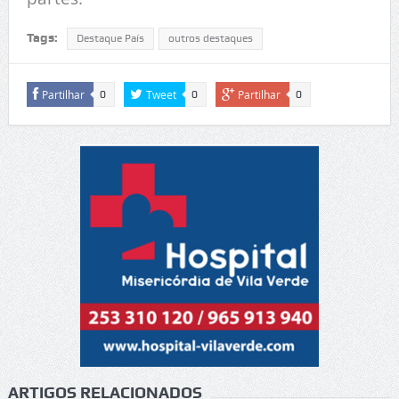
Tags:
Destaque País
outros destaques
Partilhar
Tweet
Partilhar
0
0
0
ARTIGOS RELACIONADOS