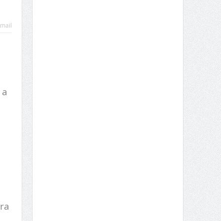
mail
 a
ura