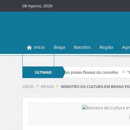
08 Agosto, 2026
Início
Braga
Barcelos
Região
Age
Multimédia
cer e proteger as praias fluviais do concelho
ÚLTIMAS
“Inaceitável”. Liga pa
NOTÍCIAS
INÍCIO
BRAGA
MINISTRO DA CULTURA EM BRAGA PA