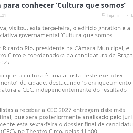
 para conhecer ‘Cultura que somos’
6:21
Imprimir
E
, visitou, esta terça-feira, o edifício gnration e a
iciativa governamental ‘Cultura que somos’
or Ricardo Rio, presidente da Câmara Municipal, e
tro Circo e coordenadora da candidatura de Braga
2027.
ou que “a cultura é uma aposta deste executivo
imento” da cidade, destacando “o enriquecimento
datura a CEC, independentemente do resultado
listas a receber a CEC 2027 entregam dste mês
final, que será posteriormente analisado pelo júri
ente esta sexta-feira o dossier final de candidat
(CEC), no Theatro Circo, pelas 11h00.