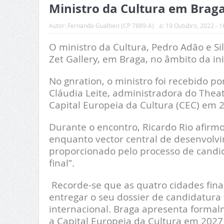
Ministro da Cultura em Braga
Autor:
Fernando Gualtieri (CP 7889-A)
a:
19 Outubro, 2022 - 1
O ministro da Cultura, Pedro Adão e Silva
Zet Gallery, em Braga, no âmbito da in
No gnration, o ministro foi recebido p
Cláudia Leite, administradora do Thea
Capital Europeia da Cultura (CEC) em 
Durante o encontro, Ricardo Rio afirm
enquanto vector central de desenvolv
proporcionado pelo processo de candi
final”.
Recorde-se que as quatro cidades fina
entregar o seu dossier de candidatura 
internacional. Braga apresenta formalm
a Capital Europeia da Cultura em 2027 