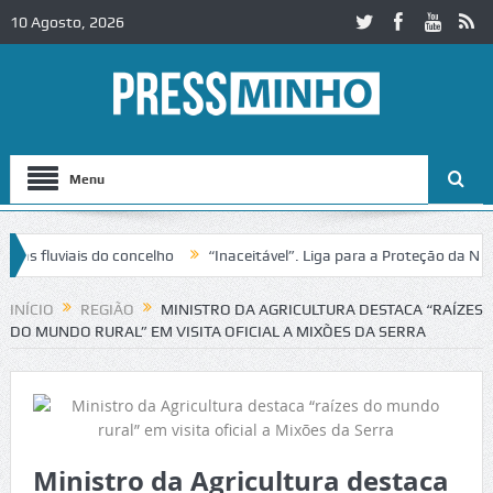
10 Agosto, 2026
Menu
fluviais do concelho
“Inaceitável”. Liga para a Proteção da Nature
trânsito no IC2 em Alcobaça
Igreja do Castelo de Cerveira assegura 
INÍCIO
REGIÃO
MINISTRO DA AGRICULTURA DESTACA “RAÍZES
DO MUNDO RURAL” EM VISITA OFICIAL A MIXÕES DA SERRA
Ministro da Agricultura destaca