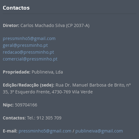
Contactos
Diretor:
Carlos Machado Silva (CP 2037-A)
pressminho5@gmail.com
geral@pressminho.pt
redacao@pressminho.pt
comercial@pressminho.pt
Propriedade:
Publineiva, Lda
Edição/Redacção (sede):
Rua Dr. Manuel Barbosa de Brito, nº
35, 3º Esquerdo Frente, 4730-769 Vila Verde
Nipc:
509704166
Contactos:
Tel.: 912 305 709
E-mail:
pressminho5@gmail.com
/
publineiva@gmail.com