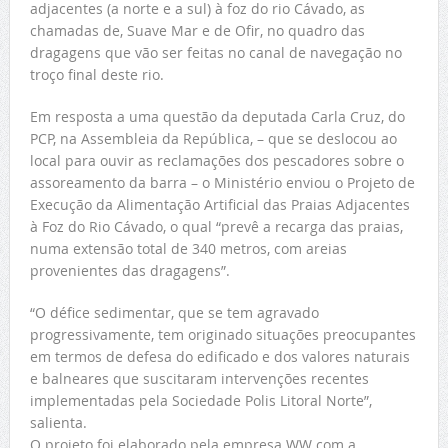
adjacentes (a norte e a sul) à foz do rio Cávado, as
chamadas de, Suave Mar e de Ofir, no quadro das
dragagens que vão ser feitas no canal de navegação no
troço final deste rio.
Em resposta a uma questão da deputada Carla Cruz, do
PCP, na Assembleia da República, – que se deslocou ao
local para ouvir as reclamações dos pescadores sobre o
assoreamento da barra – o Ministério enviou o Projeto de
Execução da Alimentação Artificial das Praias Adjacentes
à Foz do Rio Cávado, o qual “prevê a recarga das praias,
numa extensão total de 340 metros, com areias
provenientes das dragagens”.
“O défice sedimentar, que se tem agravado
progressivamente, tem originado situações preocupantes
em termos de defesa do edificado e dos valores naturais
e balneares que suscitaram intervenções recentes
implementadas pela Sociedade Polis Litoral Norte”,
salienta.
O projeto foi elaborado pela empresa WW com a