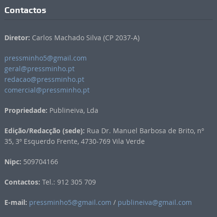
Contactos
Diretor:
Carlos Machado Silva (CP 2037-A)
pressminho5@gmail.com
geral@pressminho.pt
redacao@pressminho.pt
comercial@pressminho.pt
Propriedade:
Publineiva, Lda
Edição/Redacção (sede):
Rua Dr. Manuel Barbosa de Brito, nº
35, 3º Esquerdo Frente, 4730-769 Vila Verde
Nipc:
509704166
Contactos:
Tel.: 912 305 709
E-mail:
pressminho5@gmail.com
/
publineiva@gmail.com