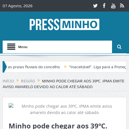
07 Agosto, 2026
Menu
 praias fluviais do concelho
“Inaceitável”. Liga para a Proteção d
ção de trânsito no IC2 em Alcobaça
Igreja do Castelo de Cerveira a
INÍCIO
REGIÃO
MINHO PODE CHEGAR AOS 39ºC. IPMA EMITE
AVISO AMARELO DEVIDO AO CALOR ATÉ SÁBADO
Minho pode chegar aos 39ºC.