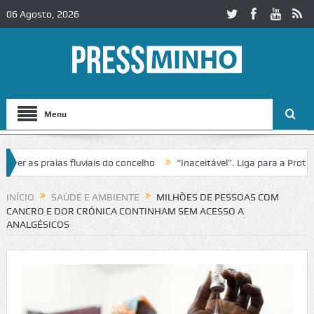
06 Agosto, 2026
Menu
as praias fluviais do concelho
“Inaceitável”. Liga para a Proteção 
ração de trânsito no IC2 em Alcobaça
Igreja do Castelo de Cerveira 
INÍCIO
SAÚDE E AMBIENTE
MILHÕES DE PESSOAS COM
CANCRO E DOR CRÓNICA CONTINHAM SEM ACESSO A
ANALGÉSICOS