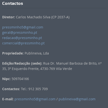
Contactos
Diretor:
Carlos Machado Silva (CP 2037-A)
pressminho5@gmail.com
geral@pressminho.pt
redacao@pressminho.pt
comercial@pressminho.pt
Propriedade:
Publineiva, Lda
Edição/Redacção (sede):
Rua Dr. Manuel Barbosa de Brito, nº
35, 3º Esquerdo Frente, 4730-769 Vila Verde
Nipc:
509704166
Contactos:
Tel.: 912 305 709
E-mail:
pressminho5@gmail.com
/
publineiva@gmail.com