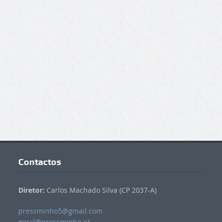
Contactos
Diretor:
Carlos Machado Silva (CP 2037-A)
pressminho5@gmail.com
geral@pressminho.pt