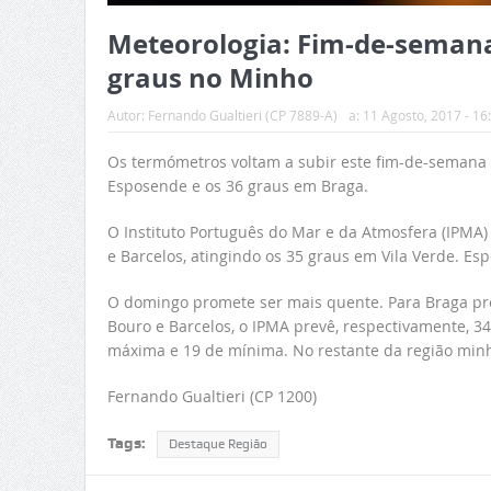
Meteorologia: Fim-de-semana
graus no Minho
Autor:
Fernando Gualtieri (CP 7889-A)
a:
11 Agosto, 2017 - 16
Os termómetros voltam a subir este fim-de-semana 
Esposende e os 36 graus em Braga.
O Instituto Português do Mar e da Atmosfera (IPMA)
e Barcelos, atingindo os 35 graus em Vila Verde. Es
O domingo promete ser mais quente. Para Braga pre
Bouro e Barcelos, o IPMA prevê, respectivamente, 3
máxima e 19 de mínima. No restante da região minh
Fernando Gualtieri (CP 1200)
Tags:
Destaque Região