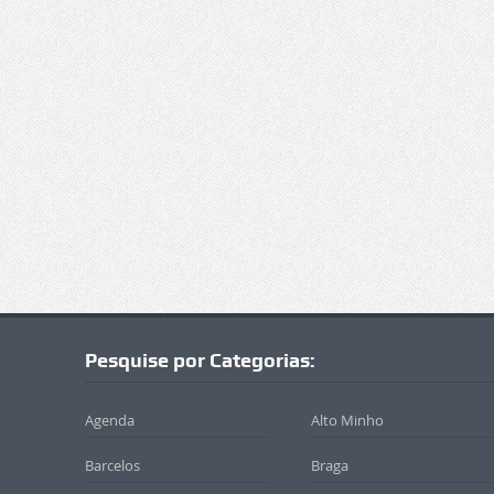
Pesquise por Categorias:
Agenda
Alto Minho
Barcelos
Braga