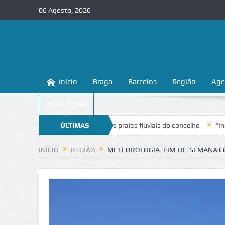
06 Agosto, 2026
Início
Braga
Barcelos
Região
Age
Multimédia
na a conhecer e proteger as praias fluviais do concelho
ÚLTIMAS
“Inaceitável”
NOTÍCIAS
INÍCIO
REGIÃO
METEOROLOGIA: FIM-DE-SEMANA C