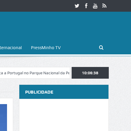
ternacional
PressMinho TV
gal no Parque Nacional da Peneda-Gerês
Esposende. Galaicofolia atr
10:06:39
PUBLICIDADE