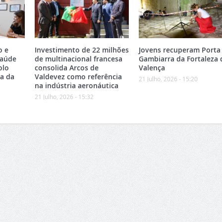
o e
Investimento de 22 milhões
Jovens recuperam Porta
Saúde
de multinacional francesa
Gambiarra da Fortaleza 
olo
consolida Arcos de
Valença
ea da
Valdevez como referência
21 Julho, 2026 - 15:20
na indústria aeronáutica
21 Julho, 2026 - 15:32