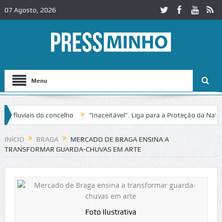
07 Agosto, 2026
Menu
luviais do concelho
“Inaceitável”. Liga para a Proteção da Naturez
rânsito no IC2 em Alcobaça
Igreja do Castelo de Cerveira assegura f
INÍCIO
BRAGA
MERCADO DE BRAGA ENSINA A
TRANSFORMAR GUARDA-CHUVAS EM ARTE
Foto Ilustrativa